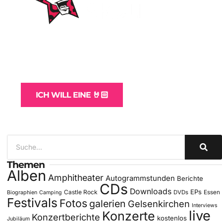
WordPress-Websites
und -Hosting
für Bands
ICH WILL EINE 🤘🏻
Themen
Alben
Amphitheater
Autogrammstunden
Berichte
CDs
Downloads
EPs
Castle Rock
DVDs
Essen
Biographien
Camping
Festivals
Fotos
galerien
Gelsenkirchen
Interviews
live
Konzerte
Konzertberichte
kostenlos
Jubiläum