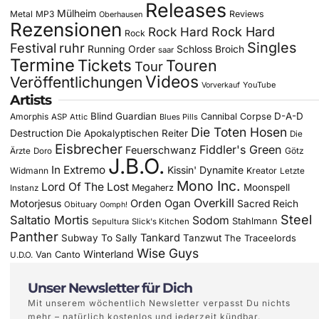
Releases
Mülheim
Metal
MP3
Reviews
Oberhausen
Rezensionen
Rock Hard
Rock Hard
Rock
Singles
Festival
ruhr
Running Order
Schloss Broich
saar
Termine
Tickets
Touren
Tour
Videos
Veröffentlichungen
YouTube
Vorverkauf
Artists
Blind Guardian
D-A-D
Amorphis
Cannibal Corpse
ASP
Attic
Blues Pills
Die Toten Hosen
Destruction
Die Apokalyptischen Reiter
Die
Eisbrecher
Fiddler's Green
Feuerschwanz
Götz
Ärzte
Doro
J.B.O.
In Extremo
Kissin' Dynamite
Widmann
Kreator
Letzte
Mono Inc.
Lord Of The Lost
Moonspell
Megaherz
Instanz
Overkill
Motorjesus
Orden Ogan
Sacred Reich
Obituary
Oomph!
Steel
Saltatio Mortis
Sodom
Stahlmann
Sepultura
Slick's Kitchen
Panther
Tankard
Subway To Sally
Tanzwut
The Traceelords
Wise Guys
Winterland
Van Canto
U.D.O.
Unser Newsletter für Dich
Mit unserem wöchentlich Newsletter verpasst Du nichts
mehr – natürlich kostenlos und jederzeit kündbar.