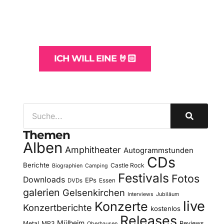
und -Hosting
für Bands
ICH WILL EINE 🤘🏻
Themen
Alben
Amphitheater
Autogrammstunden
CDs
Berichte
Castle Rock
Biographien
Camping
Festivals
Fotos
Downloads
EPs
DVDs
Essen
galerien
Gelsenkirchen
Interviews
Jubiläum
live
Konzerte
Konzertberichte
kostenlos
Releases
Mülheim
Metal
MP3
Reviews
Oberhausen