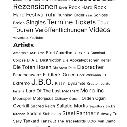
Rezensionen
Rock Hard
Rock
Rock
Hard Festival
ruhr
Running Order
Schloss
saar
Termine
Tickets
Singles
Tour
Broich
Videos
Touren
Veröffentlichungen
YouTube
Vorverkauf
Artists
Blind Guardian
Amorphis
Cannibal
ASP
Attic
Blues Pills
D-A-D
Destruction
Die Apokalyptischen Reiter
Corpse
Eisbrecher
Die Toten Hosen
Die Ärzte
Doro
Fiddler's Green
In
Feuerschwanz
Götz Widmann
J.B.O.
Extremo
Kissin' Dynamite
Kreator
Letzte
Mono Inc.
Lord Of The Lost
Megaherz
Instanz
Motorjesus
Orden Ogan
Moonspell
Obituary
Oomph!
Overkill
Saltatio Mortis
Sacred Reich
Sepultura
Slick's
Steel Panther
Sodom
Subway To
Stahlmann
Kitchen
Tankard
Sally
Tanzwut
The Traceelords
Van Canto
U.D.O.