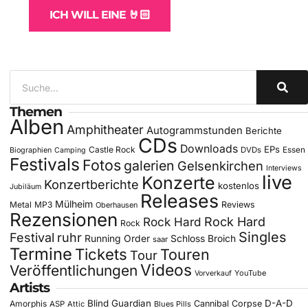
ICH WILL EINE 🤘🏻
Themen
Alben
Amphitheater
Autogrammstunden
Berichte
CDs
Downloads
EPs
Castle Rock
DVDs
Essen
Biographien
Camping
Festivals
Fotos
galerien
Gelsenkirchen
Interviews
live
Konzerte
Konzertberichte
kostenlos
Jubiläum
Releases
Mülheim
Metal
MP3
Reviews
Oberhausen
Rezensionen
Rock Hard
Rock Hard
Rock
Singles
Festival
ruhr
Running Order
Schloss Broich
saar
Termine
Tickets
Touren
Tour
Videos
Veröffentlichungen
YouTube
Vorverkauf
Artists
Blind Guardian
D-A-D
Amorphis
Cannibal Corpse
ASP
Attic
Blues Pills