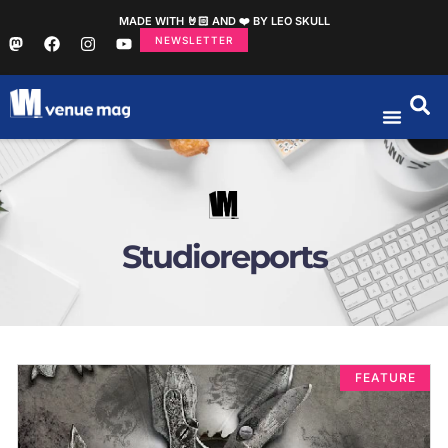
MADE WITH 🤘🏻 AND ❤️ BY LEO SKULL
NEWSLETTER
Studioreports
FEATURE