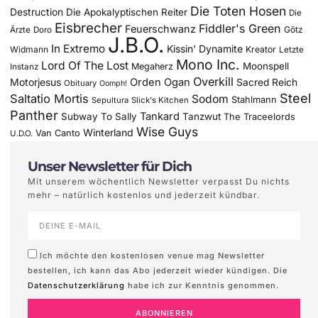
Die Toten Hosen
Destruction
Die Apokalyptischen Reiter
Die
Eisbrecher
Fiddler's Green
Feuerschwanz
Götz
Ärzte
Doro
J.B.O.
In Extremo
Kissin' Dynamite
Widmann
Kreator
Letzte
Mono Inc.
Lord Of The Lost
Moonspell
Megaherz
Instanz
Overkill
Motorjesus
Orden Ogan
Sacred Reich
Obituary
Oomph!
Steel
Saltatio Mortis
Sodom
Stahlmann
Sepultura
Slick's Kitchen
Panther
Tankard
Subway To Sally
Tanzwut
The Traceelords
Wise Guys
Winterland
Van Canto
U.D.O.
Unser Newsletter für Dich
Mit unserem wöchentlich Newsletter verpasst Du nichts
mehr – natürlich kostenlos und jederzeit kündbar.
Ich möchte den kostenlosen venue mag Newsletter
bestellen, ich kann das Abo jederzeit wieder kündigen. Die
Datenschutzerklärung
habe ich zur Kenntnis genommen.
ABONNIEREN