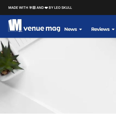
MADE WITH 🤘🏻 AND ❤️ BY LEO SKULL
News
Reviews