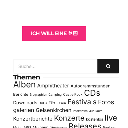
und -Hosting
für Bands
ICH WILL EINE 🤘🏻
Themen
Alben
Amphitheater
Autogrammstunden
CDs
Berichte
Castle Rock
Biographien
Camping
Festivals
Fotos
Downloads
EPs
DVDs
Essen
galerien
Gelsenkirchen
Interviews
Jubiläum
live
Konzerte
Konzertberichte
kostenlos
Releases
Mülheim
Metal
MP3
Reviews
Oberhausen