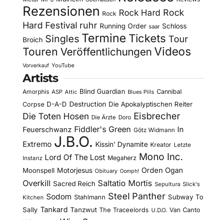
Rezensionen
Rock Hard
Rock
Rock
Hard Festival
ruhr
Running Order
Schloss
saar
Termine
Tickets
Singles
Tour
Broich
Videos
Touren
Veröffentlichungen
YouTube
Vorverkauf
Artists
Blind Guardian
Amorphis
Cannibal
ASP
Attic
Blues Pills
D-A-D
Destruction
Die Apokalyptischen Reiter
Corpse
Eisbrecher
Die Toten Hosen
Die Ärzte
Doro
Fiddler's Green
In
Feuerschwanz
Götz Widmann
J.B.O.
Extremo
Kissin' Dynamite
Kreator
Letzte
Mono Inc.
Lord Of The Lost
Megaherz
Instanz
Motorjesus
Orden Ogan
Moonspell
Obituary
Oomph!
Overkill
Saltatio Mortis
Sacred Reich
Sepultura
Slick's
Steel Panther
Sodom
Subway To
Stahlmann
Kitchen
Tankard
Sally
Tanzwut
The Traceelords
Van Canto
U.D.O.