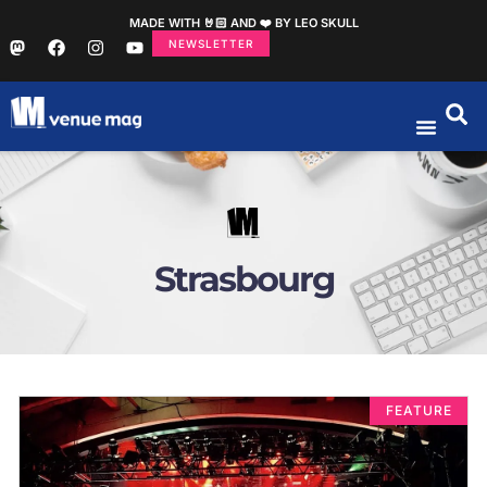
MADE WITH 🤘🏻 AND ❤️ BY LEO SKULL
NEWSLETTER
Strasbourg
FEATURE