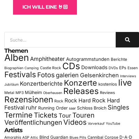
ICH WILL EINE 🤘🏻
Themen
Alben
Amphitheater
Autogrammstunden
Berichte
CDs
Downloads
EPs
Castle Rock
DVDs
Essen
Biographien
Camping
Festivals
Fotos
galerien
Gelsenkirchen
Interviews
live
Konzerte
Konzertberichte
kostenlos
Jubiläum
Releases
Mülheim
Metal
MP3
Reviews
Oberhausen
Rezensionen
Rock Hard
Rock Hard
Rock
Singles
Festival
ruhr
Running Order
Schloss Broich
saar
Termine
Tickets
Touren
Tour
Videos
Veröffentlichungen
YouTube
Vorverkauf
Artists
Blind Guardian
D-A-D
Amorphis
Cannibal Corpse
ASP
Attic
Blues Pills