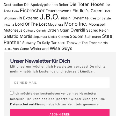
Die Toten Hosen
Destruction
Die Apokalyptischen Reiter
Die
Eisbrecher
Fiddler's Green
Feuerschwanz
Götz
Ärzte
Doro
J.B.O.
In Extremo
Kissin' Dynamite
Widmann
Kreator
Letzte
Mono Inc.
Lord Of The Lost
Moonspell
Megaherz
Instanz
Overkill
Motorjesus
Orden Ogan
Sacred Reich
Obituary
Oomph!
Steel
Saltatio Mortis
Sodom
Stahlmann
Sepultura
Slick's Kitchen
Panther
Tankard
Subway To Sally
Tanzwut
The Traceelords
Wise Guys
Winterland
Van Canto
U.D.O.
Unser Newsletter für Dich
Mit unserem wöchentlich Newsletter verpasst Du nichts
mehr – natürlich kostenlos und jederzeit kündbar.
Ich möchte den kostenlosen venue mag Newsletter
bestellen, ich kann das Abo jederzeit wieder kündigen. Die
Datenschutzerklärung
habe ich zur Kenntnis genommen.
ABONNIEREN