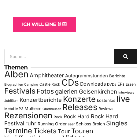
und -Hosting
für Bands
ICH WILL EINE 🤘🏻
Themen
Alben
Amphitheater
Autogrammstunden
Berichte
CDs
Downloads
EPs
Castle Rock
DVDs
Essen
Biographien
Camping
Festivals
Fotos
galerien
Gelsenkirchen
Interviews
live
Konzerte
Konzertberichte
kostenlos
Jubiläum
Releases
Mülheim
Metal
MP3
Reviews
Oberhausen
Rezensionen
Rock Hard
Rock Hard
Rock
Singles
Festival
ruhr
Running Order
Schloss Broich
saar
Termine
Tickets
Touren
Tour