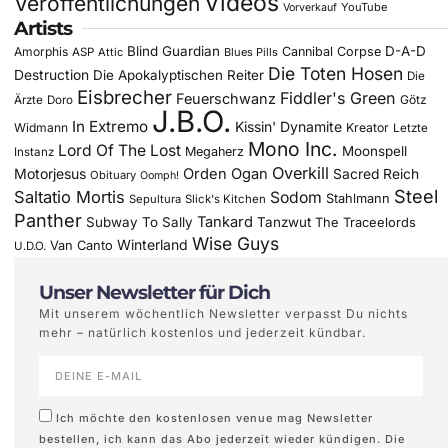
Videos
Veröffentlichungen
YouTube
Vorverkauf
Artists
Blind Guardian
D-A-D
Amorphis
Cannibal Corpse
ASP
Attic
Blues Pills
Die Toten Hosen
Destruction
Die Apokalyptischen Reiter
Die
Eisbrecher
Fiddler's Green
Feuerschwanz
Götz
Ärzte
Doro
J.B.O.
In Extremo
Kissin' Dynamite
Widmann
Kreator
Letzte
Mono Inc.
Lord Of The Lost
Moonspell
Megaherz
Instanz
Overkill
Motorjesus
Orden Ogan
Sacred Reich
Obituary
Oomph!
Steel
Saltatio Mortis
Sodom
Stahlmann
Sepultura
Slick's Kitchen
Panther
Tankard
Subway To Sally
Tanzwut
The Traceelords
Wise Guys
Winterland
Van Canto
U.D.O.
Unser Newsletter für Dich
Mit unserem wöchentlich Newsletter verpasst Du nichts
mehr – natürlich kostenlos und jederzeit kündbar.
Ich möchte den kostenlosen venue mag Newsletter
bestellen, ich kann das Abo jederzeit wieder kündigen. Die