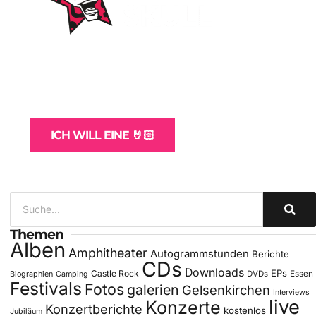
WordPress-Websites
und -Hosting
für Bands
ICH WILL EINE 🤘🏻
Themen
Alben
Amphitheater
Autogrammstunden
Berichte
CDs
Downloads
EPs
Castle Rock
DVDs
Essen
Biographien
Camping
Festivals
Fotos
galerien
Gelsenkirchen
Interviews
live
Konzerte
Konzertberichte
kostenlos
Jubiläum