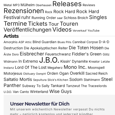
Releases
Mülheim
Metal
MP3
Reviews
Oberhausen
Rezensionen
Rock Hard
Rock Hard
Rock
Singles
Festival
ruhr
Running Order
Schloss Broich
saar
Termine
Tickets
Touren
Tour
Videos
Veröffentlichungen
YouTube
Vorverkauf
Artists
Blind Guardian
D-A-D
Amorphis
Cannibal Corpse
ASP
Attic
Blues Pills
Die Toten Hosen
Destruction
Die Apokalyptischen Reiter
Die
Eisbrecher
Fiddler's Green
Feuerschwanz
Götz
Ärzte
Doro
J.B.O.
In Extremo
Kissin' Dynamite
Widmann
Kreator
Letzte
Mono Inc.
Lord Of The Lost
Moonspell
Megaherz
Instanz
Overkill
Motorjesus
Orden Ogan
Sacred Reich
Obituary
Oomph!
Steel
Saltatio Mortis
Sodom
Stahlmann
Sepultura
Slick's Kitchen
Panther
Tankard
Subway To Sally
Tanzwut
The Traceelords
Wise Guys
Winterland
Van Canto
U.D.O.
Unser Newsletter für Dich
Mit unserem wöchentlich Newsletter verpasst Du nichts
mehr – natürlich kostenlos und jederzeit kündbar.