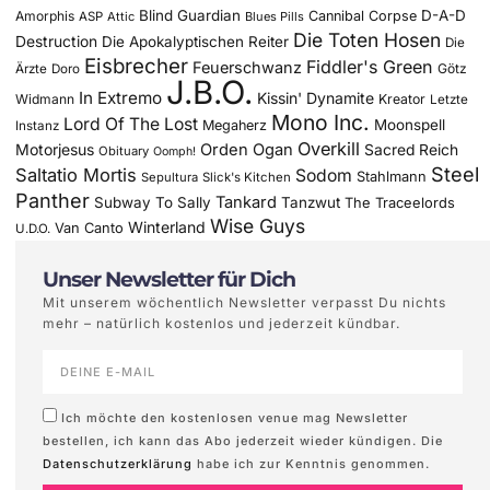
Blind Guardian
D-A-D
Amorphis
Cannibal Corpse
ASP
Attic
Blues Pills
Die Toten Hosen
Destruction
Die Apokalyptischen Reiter
Die
Eisbrecher
Fiddler's Green
Feuerschwanz
Götz
Ärzte
Doro
J.B.O.
In Extremo
Kissin' Dynamite
Widmann
Kreator
Letzte
Mono Inc.
Lord Of The Lost
Moonspell
Megaherz
Instanz
Overkill
Motorjesus
Orden Ogan
Sacred Reich
Obituary
Oomph!
Steel
Saltatio Mortis
Sodom
Stahlmann
Sepultura
Slick's Kitchen
Panther
Tankard
Subway To Sally
Tanzwut
The Traceelords
Wise Guys
Winterland
Van Canto
U.D.O.
Unser Newsletter für Dich
Mit unserem wöchentlich Newsletter verpasst Du nichts
mehr – natürlich kostenlos und jederzeit kündbar.
Ich möchte den kostenlosen venue mag Newsletter
bestellen, ich kann das Abo jederzeit wieder kündigen. Die
Datenschutzerklärung
habe ich zur Kenntnis genommen.