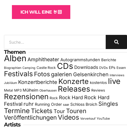
ICH WILL EINE 🤘🏻
Themen
Alben
Amphitheater
Autogrammstunden
Berichte
CDs
Downloads
EPs
Castle Rock
DVDs
Essen
Biographien
Camping
Festivals
Fotos
galerien
Gelsenkirchen
Interviews
live
Konzerte
Konzertberichte
kostenlos
Jubiläum
Releases
Mülheim
Metal
MP3
Reviews
Oberhausen
Rezensionen
Rock Hard
Rock Hard
Rock
Singles
Festival
ruhr
Running Order
Schloss Broich
saar
Termine
Tickets
Touren
Tour
Videos
Veröffentlichungen
YouTube
Vorverkauf
Artists