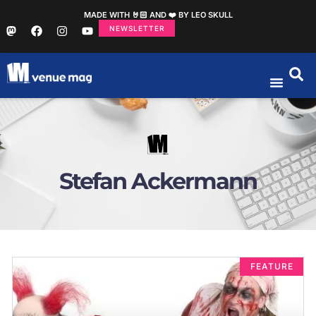
MADE WITH 🤘🏻 AND ❤️ BY LEO SKULL
NEWSLETTER
Stefan Ackermann
FEATURE