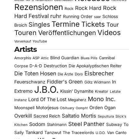
Rezensionen
Rock Hard
Rock
Rock
Hard Festival
ruhr
Running Order
Schloss
saar
Termine
Tickets
Singles
Tour
Broich
Videos
Touren
Veröffentlichungen
YouTube
Vorverkauf
Artists
Blind Guardian
Amorphis
Cannibal
ASP
Attic
Blues Pills
D-A-D
Destruction
Die Apokalyptischen Reiter
Corpse
Eisbrecher
Die Toten Hosen
Die Ärzte
Doro
Fiddler's Green
In
Feuerschwanz
Götz Widmann
J.B.O.
Extremo
Kissin' Dynamite
Kreator
Letzte
Mono Inc.
Lord Of The Lost
Megaherz
Instanz
Motorjesus
Orden Ogan
Moonspell
Obituary
Oomph!
Overkill
Saltatio Mortis
Sacred Reich
Sepultura
Slick's
Steel Panther
Sodom
Subway To
Stahlmann
Kitchen
Tankard
Sally
Tanzwut
The Traceelords
Van Canto
U.D.O.