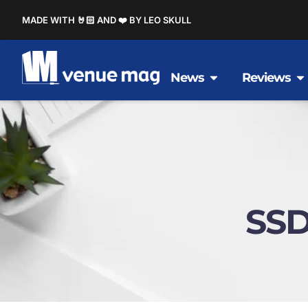
MADE WITH 🤘🏻 AND ❤️ BY LEO SKULL
News
Reviews
SS