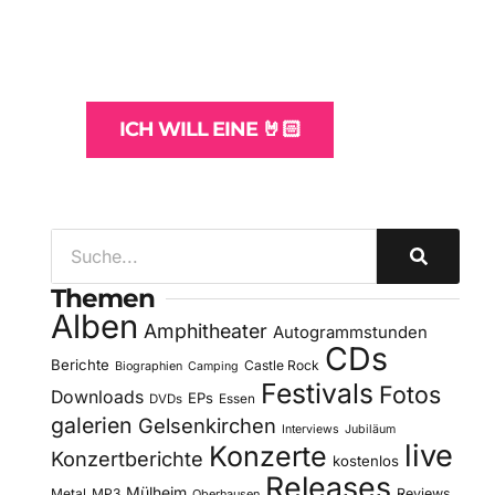
und -Hosting
für Bands
ICH WILL EINE 🤘🏻
Themen
Alben
Amphitheater
Autogrammstunden
CDs
Berichte
Castle Rock
Biographien
Camping
Festivals
Fotos
Downloads
EPs
DVDs
Essen
galerien
Gelsenkirchen
Interviews
Jubiläum
live
Konzerte
Konzertberichte
kostenlos
Releases
Mülheim
Metal
MP3
Reviews
Oberhausen