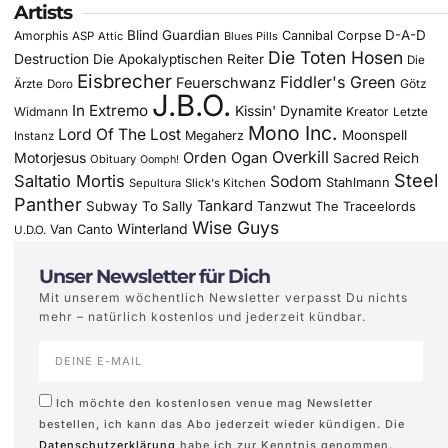
Artists
Blind Guardian
D-A-D
Amorphis
Cannibal Corpse
ASP
Attic
Blues Pills
Die Toten Hosen
Destruction
Die Apokalyptischen Reiter
Die
Eisbrecher
Fiddler's Green
Feuerschwanz
Götz
Ärzte
Doro
J.B.O.
In Extremo
Kissin' Dynamite
Widmann
Kreator
Letzte
Mono Inc.
Lord Of The Lost
Moonspell
Megaherz
Instanz
Overkill
Motorjesus
Orden Ogan
Sacred Reich
Obituary
Oomph!
Steel
Saltatio Mortis
Sodom
Stahlmann
Sepultura
Slick's Kitchen
Panther
Tankard
Subway To Sally
Tanzwut
The Traceelords
Wise Guys
Winterland
Van Canto
U.D.O.
Unser Newsletter für Dich
Mit unserem wöchentlich Newsletter verpasst Du nichts
mehr – natürlich kostenlos und jederzeit kündbar.
Ich möchte den kostenlosen venue mag Newsletter
bestellen, ich kann das Abo jederzeit wieder kündigen. Die
Datenschutzerklärung
habe ich zur Kenntnis genommen.