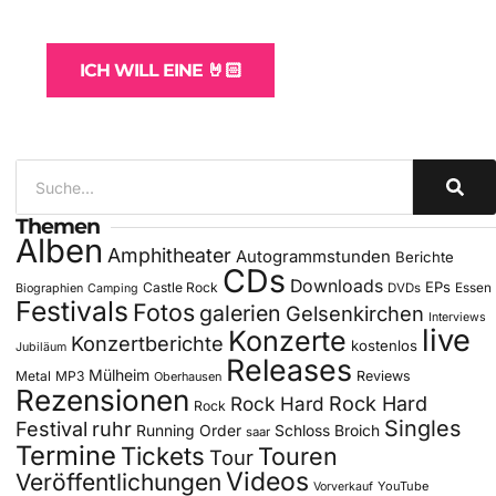
für Bands
ICH WILL EINE 🤘🏻
Themen
Alben
Amphitheater
Autogrammstunden
Berichte
CDs
Downloads
EPs
Castle Rock
DVDs
Essen
Biographien
Camping
Festivals
Fotos
galerien
Gelsenkirchen
Interviews
live
Konzerte
Konzertberichte
kostenlos
Jubiläum
Releases
Mülheim
Metal
MP3
Reviews
Oberhausen
Rezensionen
Rock Hard
Rock Hard
Rock
Singles
Festival
ruhr
Running Order
Schloss Broich
saar
Termine
Tickets
Touren
Tour
Videos
Veröffentlichungen
YouTube
Vorverkauf