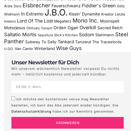
Eisbrecher
Fiddler's Green
Feuerschwanz
Götz
Ärzte
Doro
J.B.O.
In Extremo
Kissin' Dynamite
Widmann
Kreator
Letzte
Mono Inc.
Lord Of The Lost
Moonspell
Megaherz
Instanz
Overkill
Motorjesus
Orden Ogan
Sacred Reich
Obituary
Oomph!
Steel
Saltatio Mortis
Sodom
Stahlmann
Sepultura
Slick's Kitchen
Panther
Tankard
Subway To Sally
Tanzwut
The Traceelords
Wise Guys
Winterland
Van Canto
U.D.O.
Unser Newsletter für Dich
Mit unserem wöchentlich Newsletter verpasst Du nichts
mehr – natürlich kostenlos und jederzeit kündbar.
Ich möchte den kostenlosen venue mag Newsletter
bestellen, ich kann das Abo jederzeit wieder kündigen. Die
Datenschutzerklärung
habe ich zur Kenntnis genommen.
ABONNIEREN