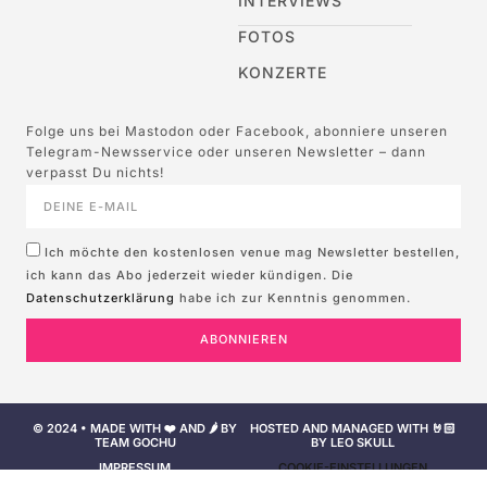
INTERVIEWS
FOTOS
KONZERTE
Folge uns bei Mastodon oder Facebook, abonniere unseren
Telegram-Newsservice oder unseren Newsletter – dann
verpasst Du nichts!
Ich möchte den kostenlosen venue mag Newsletter bestellen,
ich kann das Abo jederzeit wieder kündigen. Die
Datenschutzerklärung
habe ich zur Kenntnis genommen.
ABONNIEREN
© 2024 • MADE WITH ❤️ AND 🌶️ BY
HOSTED AND MANAGED WITH 🤘🏻
TEAM GOCHU
BY LEO SKULL
IMPRESSUM
COOKIE-EINSTELLUNGEN
NUTZUNGSBEDINGUNGEN