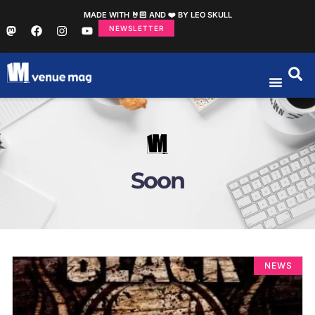
MADE WITH 🤘🏻 AND ❤️ BY LEO SKULL
NEWSLETTER
Soon
NEWS