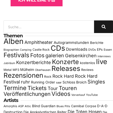
ICH WILL EINE 🤘🏻
Themen
Alben
Amphitheater
Autogrammstunden
Berichte
CDs
Downloads
EPs
Castle Rock
DVDs
Essen
Biographien
Camping
Festivals
Fotos
galerien
Gelsenkirchen
Interviews
live
Konzerte
Konzertberichte
kostenlos
Jubiläum
Releases
Mülheim
Metal
MP3
Reviews
Oberhausen
Rezensionen
Rock Hard
Rock Hard
Rock
Singles
Festival
ruhr
Running Order
Schloss Broich
saar
Termine
Tickets
Touren
Tour
Videos
Veröffentlichungen
YouTube
Vorverkauf
Artists
Blind Guardian
D-A-D
Amorphis
Cannibal Corpse
ASP
Attic
Blues Pills
Die Toten Hosen
Destruction
Die Apokalyptischen Reiter
Die