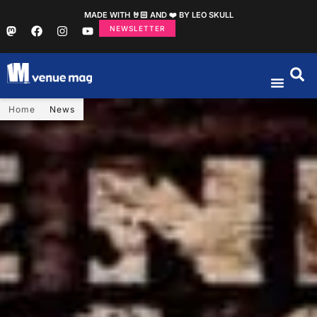
MADE WITH 🤘🏻 AND ❤️ BY LEO SKULL
NEWSLETTER
Home
News