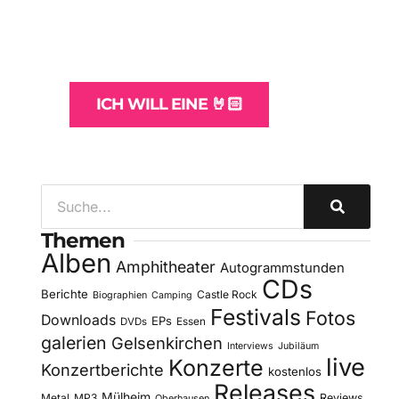
und -Hosting
für Bands
ICH WILL EINE 🤘🏻
Themen
Alben
Amphitheater
Autogrammstunden
CDs
Berichte
Castle Rock
Biographien
Camping
Festivals
Fotos
Downloads
EPs
DVDs
Essen
galerien
Gelsenkirchen
Interviews
Jubiläum
live
Konzerte
Konzertberichte
kostenlos
Releases
Mülheim
Metal
MP3
Reviews
Oberhausen