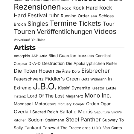
Rezensionen
Rock Hard
Rock
Rock
Hard Festival
ruhr
Running Order
Schloss
saar
Termine
Tickets
Singles
Tour
Broich
Videos
Touren
Veröffentlichungen
YouTube
Vorverkauf
Artists
Blind Guardian
Amorphis
Cannibal
ASP
Attic
Blues Pills
D-A-D
Destruction
Die Apokalyptischen Reiter
Corpse
Eisbrecher
Die Toten Hosen
Die Ärzte
Doro
Fiddler's Green
In
Feuerschwanz
Götz Widmann
J.B.O.
Extremo
Kissin' Dynamite
Kreator
Letzte
Mono Inc.
Lord Of The Lost
Megaherz
Instanz
Motorjesus
Orden Ogan
Moonspell
Obituary
Oomph!
Overkill
Saltatio Mortis
Sacred Reich
Sepultura
Slick's
Steel Panther
Sodom
Subway To
Stahlmann
Kitchen
Tankard
Sally
Tanzwut
The Traceelords
Van Canto
U.D.O.