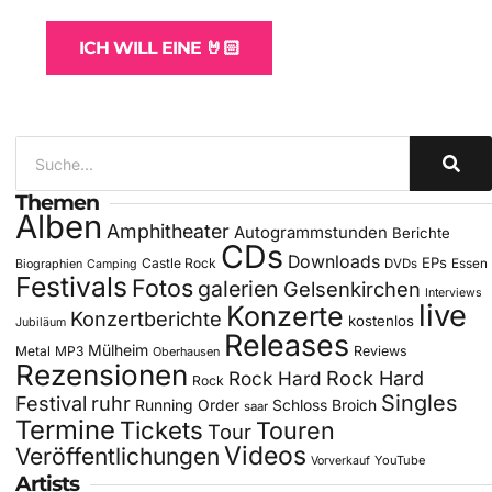
ICH WILL EINE 🤘🏻
Themen
Alben
Amphitheater
Autogrammstunden
Berichte
CDs
Downloads
EPs
Castle Rock
DVDs
Essen
Biographien
Camping
Festivals
Fotos
galerien
Gelsenkirchen
Interviews
live
Konzerte
Konzertberichte
kostenlos
Jubiläum
Releases
Mülheim
Metal
MP3
Reviews
Oberhausen
Rezensionen
Rock Hard
Rock Hard
Rock
Singles
Festival
ruhr
Running Order
Schloss Broich
saar
Termine
Tickets
Touren
Tour
Videos
Veröffentlichungen
YouTube
Vorverkauf
Artists