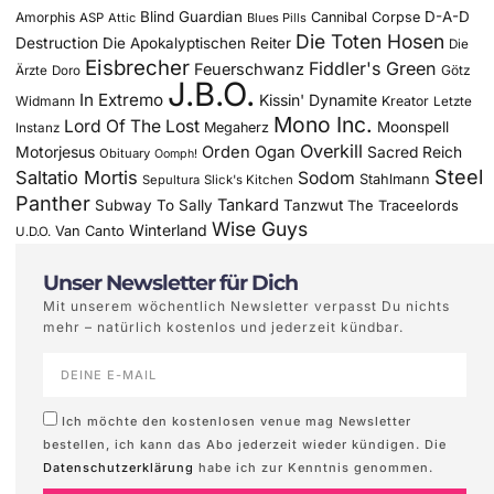
Blind Guardian
D-A-D
Amorphis
Cannibal Corpse
ASP
Attic
Blues Pills
Die Toten Hosen
Destruction
Die Apokalyptischen Reiter
Die
Eisbrecher
Fiddler's Green
Feuerschwanz
Götz
Ärzte
Doro
J.B.O.
In Extremo
Kissin' Dynamite
Widmann
Kreator
Letzte
Mono Inc.
Lord Of The Lost
Moonspell
Megaherz
Instanz
Overkill
Motorjesus
Orden Ogan
Sacred Reich
Obituary
Oomph!
Steel
Saltatio Mortis
Sodom
Stahlmann
Sepultura
Slick's Kitchen
Panther
Tankard
Subway To Sally
Tanzwut
The Traceelords
Wise Guys
Winterland
Van Canto
U.D.O.
Unser Newsletter für Dich
Mit unserem wöchentlich Newsletter verpasst Du nichts
mehr – natürlich kostenlos und jederzeit kündbar.
Ich möchte den kostenlosen venue mag Newsletter
bestellen, ich kann das Abo jederzeit wieder kündigen. Die
Datenschutzerklärung
habe ich zur Kenntnis genommen.