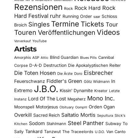
Rezensionen
Rock Hard
Rock
Rock
Hard Festival
ruhr
Running Order
Schloss
saar
Termine
Tickets
Singles
Tour
Broich
Videos
Touren
Veröffentlichungen
YouTube
Vorverkauf
Artists
Blind Guardian
Amorphis
Cannibal
ASP
Attic
Blues Pills
D-A-D
Destruction
Die Apokalyptischen Reiter
Corpse
Eisbrecher
Die Toten Hosen
Die Ärzte
Doro
Fiddler's Green
In
Feuerschwanz
Götz Widmann
J.B.O.
Extremo
Kissin' Dynamite
Kreator
Letzte
Mono Inc.
Lord Of The Lost
Megaherz
Instanz
Motorjesus
Orden Ogan
Moonspell
Obituary
Oomph!
Overkill
Saltatio Mortis
Sacred Reich
Sepultura
Slick's
Steel Panther
Sodom
Subway To
Stahlmann
Kitchen
Tankard
Sally
Tanzwut
The Traceelords
Van Canto
U.D.O.