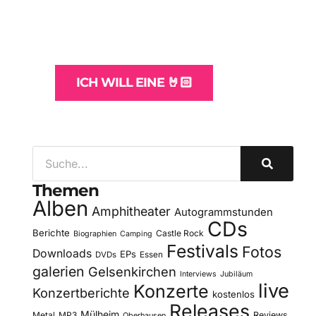
und -Hosting
für Bands
ICH WILL EINE 🤘🏻
Themen
Alben
Amphitheater
Autogrammstunden
CDs
Berichte
Castle Rock
Biographien
Camping
Festivals
Fotos
Downloads
EPs
DVDs
Essen
galerien
Gelsenkirchen
Interviews
Jubiläum
live
Konzerte
Konzertberichte
kostenlos
Releases
Mülheim
Metal
MP3
Reviews
Oberhausen