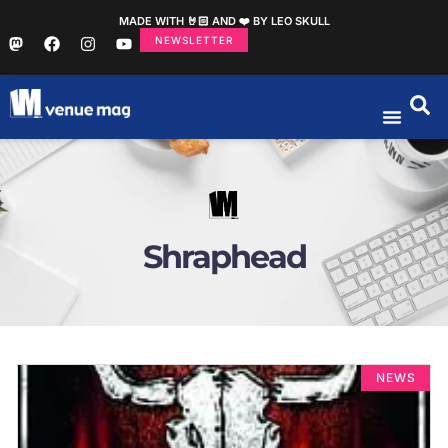
MADE WITH 🤘🏻 AND ❤️ BY LEO SKULL
NEWSLETTER
Shraphead
NEWS