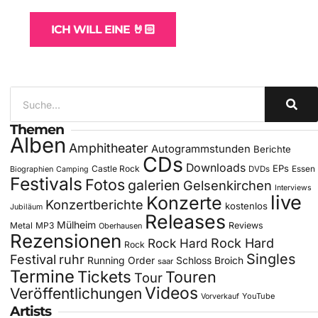
ICH WILL EINE 🤘🏻
Themen
Alben
Amphitheater
Autogrammstunden
Berichte
CDs
Downloads
EPs
Castle Rock
DVDs
Essen
Biographien
Camping
Festivals
Fotos
galerien
Gelsenkirchen
Interviews
live
Konzerte
Konzertberichte
kostenlos
Jubiläum
Releases
Mülheim
Metal
MP3
Reviews
Oberhausen
Rezensionen
Rock Hard
Rock Hard
Rock
Singles
Festival
ruhr
Running Order
Schloss Broich
saar
Termine
Tickets
Touren
Tour
Videos
Veröffentlichungen
YouTube
Vorverkauf
Artists