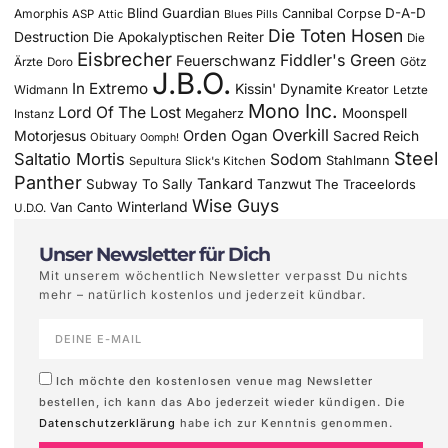
Blind Guardian
D-A-D
Amorphis
Cannibal Corpse
ASP
Attic
Blues Pills
Die Toten Hosen
Destruction
Die Apokalyptischen Reiter
Die
Eisbrecher
Fiddler's Green
Feuerschwanz
Götz
Ärzte
Doro
J.B.O.
In Extremo
Kissin' Dynamite
Widmann
Kreator
Letzte
Mono Inc.
Lord Of The Lost
Moonspell
Megaherz
Instanz
Overkill
Motorjesus
Orden Ogan
Sacred Reich
Obituary
Oomph!
Steel
Saltatio Mortis
Sodom
Stahlmann
Sepultura
Slick's Kitchen
Panther
Tankard
Subway To Sally
Tanzwut
The Traceelords
Wise Guys
Winterland
Van Canto
U.D.O.
Unser Newsletter für Dich
Mit unserem wöchentlich Newsletter verpasst Du nichts
mehr – natürlich kostenlos und jederzeit kündbar.
Ich möchte den kostenlosen venue mag Newsletter
bestellen, ich kann das Abo jederzeit wieder kündigen. Die
Datenschutzerklärung
habe ich zur Kenntnis genommen.