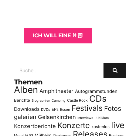
und -Hosting
für Bands
ICH WILL EINE 🤘🏻
Themen
Alben
Amphitheater
Autogrammstunden
CDs
Berichte
Castle Rock
Biographien
Camping
Festivals
Fotos
Downloads
EPs
DVDs
Essen
galerien
Gelsenkirchen
Interviews
Jubiläum
live
Konzerte
Konzertberichte
kostenlos
Releases
Mülheim
Metal
MP3
Reviews
Oberhausen