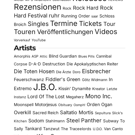
Rezensionen
Rock Hard
Rock
Rock
Hard Festival
ruhr
Running Order
Schloss
saar
Termine
Tickets
Singles
Tour
Broich
Videos
Touren
Veröffentlichungen
YouTube
Vorverkauf
Artists
Blind Guardian
Amorphis
Cannibal
ASP
Attic
Blues Pills
D-A-D
Destruction
Die Apokalyptischen Reiter
Corpse
Eisbrecher
Die Toten Hosen
Die Ärzte
Doro
Fiddler's Green
In
Feuerschwanz
Götz Widmann
J.B.O.
Extremo
Kissin' Dynamite
Kreator
Letzte
Mono Inc.
Lord Of The Lost
Megaherz
Instanz
Motorjesus
Orden Ogan
Moonspell
Obituary
Oomph!
Overkill
Saltatio Mortis
Sacred Reich
Sepultura
Slick's
Steel Panther
Sodom
Subway To
Stahlmann
Kitchen
Tankard
Sally
Tanzwut
The Traceelords
Van Canto
U.D.O.