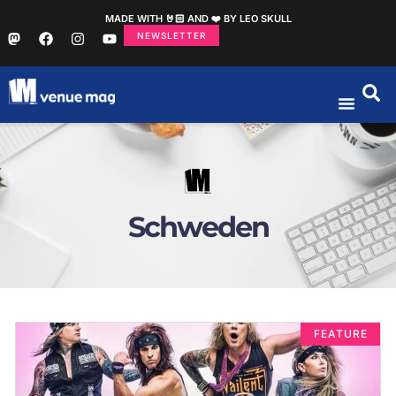
MADE WITH 🤘🏻 AND ❤️ BY LEO SKULL
NEWSLETTER
Schweden
FEATURE