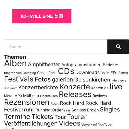
für Bands
ICH WILL EINE 🤘🏻
Themen
Alben
Amphitheater
Autogrammstunden
Berichte
CDs
Downloads
EPs
Castle Rock
DVDs
Essen
Biographien
Camping
Festivals
Fotos
galerien
Gelsenkirchen
Interviews
live
Konzerte
Konzertberichte
kostenlos
Jubiläum
Releases
Mülheim
Metal
MP3
Reviews
Oberhausen
Rezensionen
Rock Hard
Rock Hard
Rock
Singles
Festival
ruhr
Running Order
Schloss Broich
saar
Termine
Tickets
Touren
Tour
Videos
Veröffentlichungen
YouTube
Vorverkauf