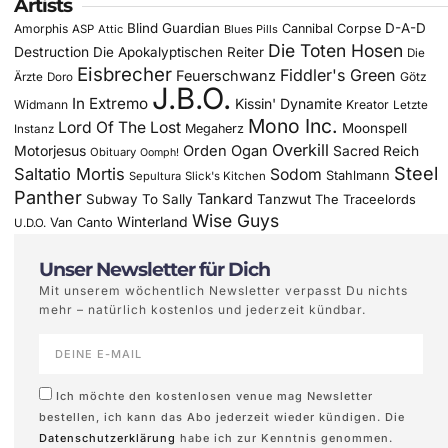
Artists
Blind Guardian
D-A-D
Amorphis
Cannibal Corpse
ASP
Attic
Blues Pills
Die Toten Hosen
Destruction
Die Apokalyptischen Reiter
Die
Eisbrecher
Fiddler's Green
Feuerschwanz
Götz
Ärzte
Doro
J.B.O.
In Extremo
Kissin' Dynamite
Widmann
Kreator
Letzte
Mono Inc.
Lord Of The Lost
Moonspell
Megaherz
Instanz
Overkill
Motorjesus
Orden Ogan
Sacred Reich
Obituary
Oomph!
Steel
Saltatio Mortis
Sodom
Stahlmann
Sepultura
Slick's Kitchen
Panther
Tankard
Subway To Sally
Tanzwut
The Traceelords
Wise Guys
Winterland
Van Canto
U.D.O.
Unser Newsletter für Dich
Mit unserem wöchentlich Newsletter verpasst Du nichts
mehr – natürlich kostenlos und jederzeit kündbar.
Ich möchte den kostenlosen venue mag Newsletter
bestellen, ich kann das Abo jederzeit wieder kündigen. Die
Datenschutzerklärung
habe ich zur Kenntnis genommen.