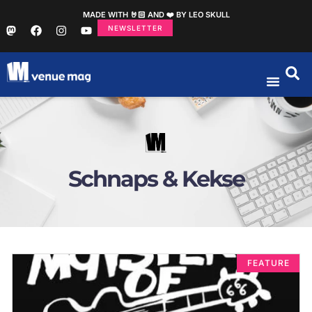
MADE WITH 🤘🏻 AND ❤️ BY LEO SKULL
NEWSLETTER
Schnaps & Kekse
FEATURE