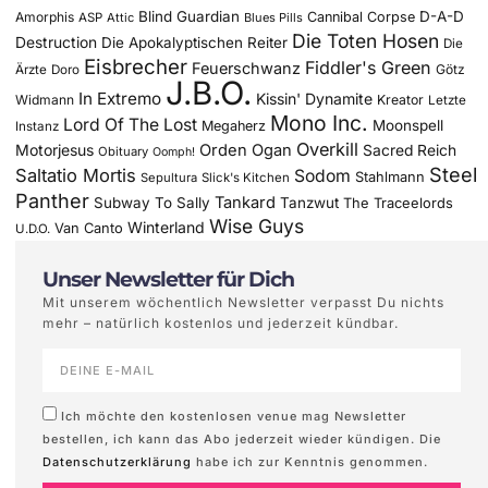
Blind Guardian
D-A-D
Amorphis
Cannibal Corpse
ASP
Attic
Blues Pills
Die Toten Hosen
Destruction
Die Apokalyptischen Reiter
Die
Eisbrecher
Fiddler's Green
Feuerschwanz
Götz
Ärzte
Doro
J.B.O.
In Extremo
Kissin' Dynamite
Widmann
Kreator
Letzte
Mono Inc.
Lord Of The Lost
Moonspell
Megaherz
Instanz
Overkill
Motorjesus
Orden Ogan
Sacred Reich
Obituary
Oomph!
Steel
Saltatio Mortis
Sodom
Stahlmann
Sepultura
Slick's Kitchen
Panther
Tankard
Subway To Sally
Tanzwut
The Traceelords
Wise Guys
Winterland
Van Canto
U.D.O.
Unser Newsletter für Dich
Mit unserem wöchentlich Newsletter verpasst Du nichts
mehr – natürlich kostenlos und jederzeit kündbar.
Ich möchte den kostenlosen venue mag Newsletter
bestellen, ich kann das Abo jederzeit wieder kündigen. Die
Datenschutzerklärung
habe ich zur Kenntnis genommen.