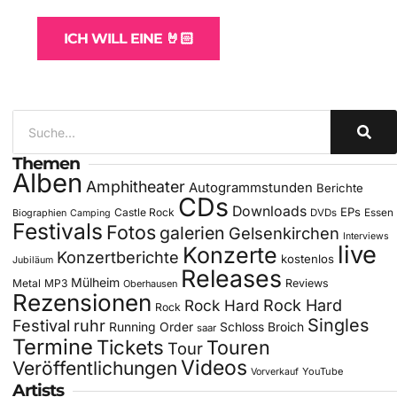
ICH WILL EINE 🤘🏻
Themen
Alben
Amphitheater
Autogrammstunden
Berichte
CDs
Downloads
EPs
Castle Rock
DVDs
Essen
Biographien
Camping
Festivals
Fotos
galerien
Gelsenkirchen
Interviews
live
Konzerte
Konzertberichte
kostenlos
Jubiläum
Releases
Mülheim
Metal
MP3
Reviews
Oberhausen
Rezensionen
Rock Hard
Rock Hard
Rock
Singles
Festival
ruhr
Running Order
Schloss Broich
saar
Termine
Tickets
Touren
Tour
Videos
Veröffentlichungen
YouTube
Vorverkauf
Artists