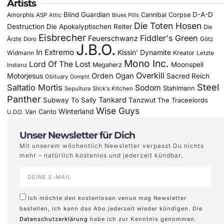
Artists
Blind Guardian
D-A-D
Amorphis
Cannibal Corpse
ASP
Attic
Blues Pills
Die Toten Hosen
Destruction
Die Apokalyptischen Reiter
Die
Eisbrecher
Fiddler's Green
Feuerschwanz
Götz
Ärzte
Doro
J.B.O.
In Extremo
Kissin' Dynamite
Widmann
Kreator
Letzte
Mono Inc.
Lord Of The Lost
Moonspell
Megaherz
Instanz
Overkill
Motorjesus
Orden Ogan
Sacred Reich
Obituary
Oomph!
Steel
Saltatio Mortis
Sodom
Stahlmann
Sepultura
Slick's Kitchen
Panther
Tankard
Subway To Sally
Tanzwut
The Traceelords
Wise Guys
Winterland
Van Canto
U.D.O.
Unser Newsletter für Dich
Mit unserem wöchentlich Newsletter verpasst Du nichts
mehr – natürlich kostenlos und jederzeit kündbar.
Ich möchte den kostenlosen venue mag Newsletter
bestellen, ich kann das Abo jederzeit wieder kündigen. Die
Datenschutzerklärung
habe ich zur Kenntnis genommen.