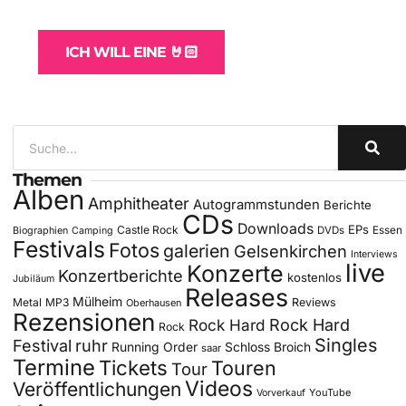
für Bands
ICH WILL EINE 🤘🏻
Themen
Alben
Amphitheater
Autogrammstunden
Berichte
CDs
Downloads
EPs
Castle Rock
DVDs
Essen
Biographien
Camping
Festivals
Fotos
galerien
Gelsenkirchen
Interviews
live
Konzerte
Konzertberichte
kostenlos
Jubiläum
Releases
Mülheim
Metal
MP3
Reviews
Oberhausen
Rezensionen
Rock Hard
Rock Hard
Rock
Singles
Festival
ruhr
Running Order
Schloss Broich
saar
Termine
Tickets
Touren
Tour
Videos
Veröffentlichungen
YouTube
Vorverkauf