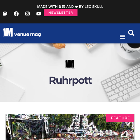
MADE WITH 🤘🏻 AND ❤️ BY LEO SKULL
NEWSLETTER
Ruhrpott
FEATURE