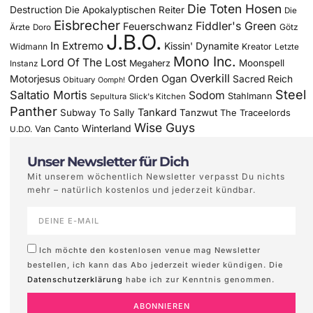
Die Toten Hosen
Destruction
Die Apokalyptischen Reiter
Die
Eisbrecher
Fiddler's Green
Feuerschwanz
Götz
Ärzte
Doro
J.B.O.
In Extremo
Kissin' Dynamite
Widmann
Kreator
Letzte
Mono Inc.
Lord Of The Lost
Moonspell
Megaherz
Instanz
Overkill
Motorjesus
Orden Ogan
Sacred Reich
Obituary
Oomph!
Steel
Saltatio Mortis
Sodom
Stahlmann
Sepultura
Slick's Kitchen
Panther
Tankard
Subway To Sally
Tanzwut
The Traceelords
Wise Guys
Winterland
Van Canto
U.D.O.
Unser Newsletter für Dich
Mit unserem wöchentlich Newsletter verpasst Du nichts
mehr – natürlich kostenlos und jederzeit kündbar.
Ich möchte den kostenlosen venue mag Newsletter
bestellen, ich kann das Abo jederzeit wieder kündigen. Die
Datenschutzerklärung
habe ich zur Kenntnis genommen.
ABONNIEREN