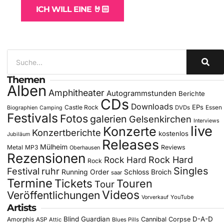
ICH WILL EINE 🤘🏻
Themen
Alben
Amphitheater
Autogrammstunden
Berichte
CDs
Downloads
EPs
Castle Rock
DVDs
Essen
Biographien
Camping
Festivals
Fotos
galerien
Gelsenkirchen
Interviews
live
Konzerte
Konzertberichte
kostenlos
Jubiläum
Releases
Mülheim
Metal
MP3
Reviews
Oberhausen
Rezensionen
Rock Hard
Rock Hard
Rock
Singles
Festival
ruhr
Running Order
Schloss Broich
saar
Termine
Tickets
Touren
Tour
Videos
Veröffentlichungen
YouTube
Vorverkauf
Artists
Blind Guardian
D-A-D
Amorphis
Cannibal Corpse
ASP
Attic
Blues Pills