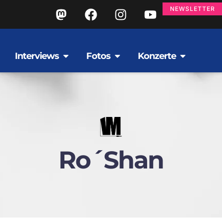
NEWSLETTER
Interviews
Fotos
Konzerte
Ro´shan