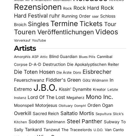
Rezensionen
Rock Hard
Rock
Rock
Hard Festival
ruhr
Running Order
Schloss
saar
Termine
Tickets
Singles
Tour
Broich
Videos
Touren
Veröffentlichungen
YouTube
Vorverkauf
Artists
Blind Guardian
Amorphis
Cannibal
ASP
Attic
Blues Pills
D-A-D
Destruction
Die Apokalyptischen Reiter
Corpse
Eisbrecher
Die Toten Hosen
Die Ärzte
Doro
Fiddler's Green
In
Feuerschwanz
Götz Widmann
J.B.O.
Extremo
Kissin' Dynamite
Kreator
Letzte
Mono Inc.
Lord Of The Lost
Megaherz
Instanz
Motorjesus
Orden Ogan
Moonspell
Obituary
Oomph!
Overkill
Saltatio Mortis
Sacred Reich
Sepultura
Slick's
Steel Panther
Sodom
Subway To
Stahlmann
Kitchen
Tankard
Sally
Tanzwut
The Traceelords
Van Canto
U.D.O.