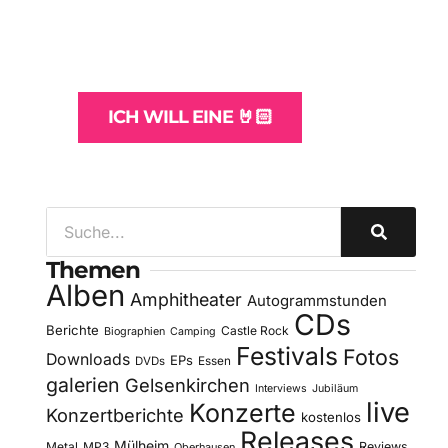
und -Hosting
für Bands
ICH WILL EINE 🤘🏻
Themen
Alben
Amphitheater
Autogrammstunden
CDs
Berichte
Castle Rock
Biographien
Camping
Festivals
Fotos
Downloads
EPs
DVDs
Essen
galerien
Gelsenkirchen
Interviews
Jubiläum
live
Konzerte
Konzertberichte
kostenlos
Releases
Mülheim
Metal
MP3
Reviews
Oberhausen