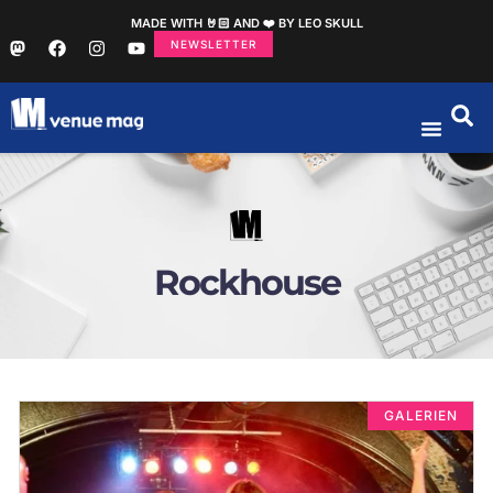
MADE WITH 🤘🏻 AND ❤️ BY LEO SKULL
NEWSLETTER
Rockhouse
GALERIEN