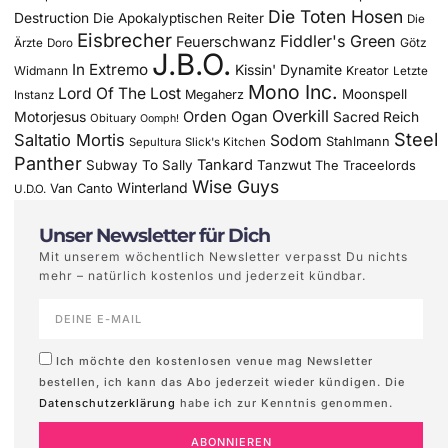
Die Toten Hosen
Destruction
Die Apokalyptischen Reiter
Die
Eisbrecher
Fiddler's Green
Feuerschwanz
Götz
Ärzte
Doro
J.B.O.
In Extremo
Kissin' Dynamite
Widmann
Kreator
Letzte
Mono Inc.
Lord Of The Lost
Moonspell
Megaherz
Instanz
Overkill
Motorjesus
Orden Ogan
Sacred Reich
Obituary
Oomph!
Steel
Saltatio Mortis
Sodom
Stahlmann
Sepultura
Slick's Kitchen
Panther
Tankard
Subway To Sally
Tanzwut
The Traceelords
Wise Guys
Winterland
Van Canto
U.D.O.
Unser Newsletter für Dich
Mit unserem wöchentlich Newsletter verpasst Du nichts
mehr – natürlich kostenlos und jederzeit kündbar.
Ich möchte den kostenlosen venue mag Newsletter
bestellen, ich kann das Abo jederzeit wieder kündigen. Die
Datenschutzerklärung
habe ich zur Kenntnis genommen.
ABONNIEREN