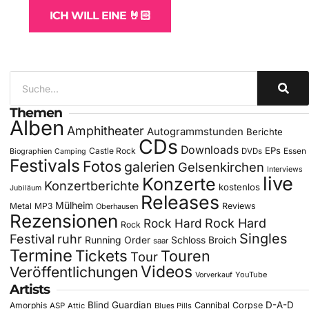
ICH WILL EINE 🤘🏻
Themen
Alben
Amphitheater
Autogrammstunden
Berichte
CDs
Downloads
EPs
Castle Rock
DVDs
Essen
Biographien
Camping
Festivals
Fotos
galerien
Gelsenkirchen
Interviews
live
Konzerte
Konzertberichte
kostenlos
Jubiläum
Releases
Mülheim
Metal
MP3
Reviews
Oberhausen
Rezensionen
Rock Hard
Rock Hard
Rock
Singles
Festival
ruhr
Running Order
Schloss Broich
saar
Termine
Tickets
Touren
Tour
Videos
Veröffentlichungen
YouTube
Vorverkauf
Artists
Blind Guardian
D-A-D
Amorphis
Cannibal Corpse
ASP
Attic
Blues Pills