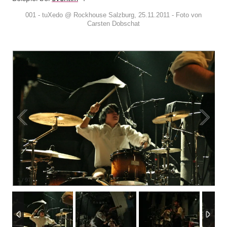
001 - tuXedo @ Rockhouse Salzburg, 25.11.2011 - Foto von
Carsten Dobschat
1
/
97