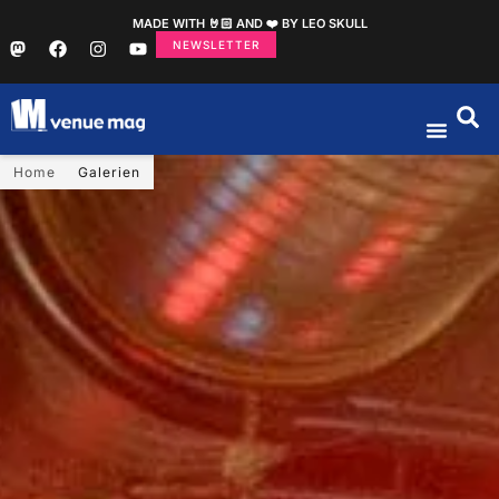
MADE WITH 🤘🏻 AND ❤️ BY LEO SKULL
NEWSLETTER
Home
Galerien