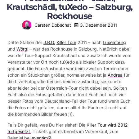
Krautschädl, tuXedo – Salzburg,
Rockhouse
3. Dezember 2011
Carsten Dobschat
Dritte Station der
J.B.O.
Killer Tour
2011 – nach
Luxemburg
und
Wörgl
– war das Rockhouse in Salzburg. Natürlich dabei
war der Tour-Support Krautschädl und zusätzlich wurde vom
Veranstalter vor Ort noch tuXedo als lokaler Support dazu
gebucht. Die Foto-Ausbeute war beim zweiten Termin dann
schon ein Stückchen größer, normalerweise ist ja
Andrea
für
die Live-Fotografie bei uns beiden zuständig, sie konnte
aber leider bei der Österreich-Tour nicht dabei sein. Sollten
Euch also die Fotos gefallen, dann freut Euch auf noch viel
besser Fotos vom Deutschland-Teil der Tour (und wenn Euch
die Fotos nicht gefallen, dann solltet Ihr Euch erst recht auf
die kommenden Bilder freuen ;)).
Falls Dir gefällt, was Du hier siehst: Die
Killer Tour wird 2012
fortgesetzt
, Tickets gibt es bereits im Vorverkauf, zum
Beispiel bei
eventim
.
(*)