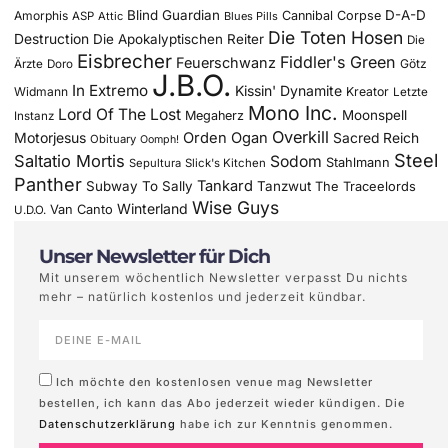
Blind Guardian
D-A-D
Amorphis
Cannibal Corpse
ASP
Attic
Blues Pills
Die Toten Hosen
Destruction
Die Apokalyptischen Reiter
Die
Eisbrecher
Fiddler's Green
Feuerschwanz
Götz
Ärzte
Doro
J.B.O.
In Extremo
Kissin' Dynamite
Widmann
Kreator
Letzte
Mono Inc.
Lord Of The Lost
Moonspell
Megaherz
Instanz
Overkill
Motorjesus
Orden Ogan
Sacred Reich
Obituary
Oomph!
Steel
Saltatio Mortis
Sodom
Stahlmann
Sepultura
Slick's Kitchen
Panther
Tankard
Subway To Sally
Tanzwut
The Traceelords
Wise Guys
Winterland
Van Canto
U.D.O.
Unser Newsletter für Dich
Mit unserem wöchentlich Newsletter verpasst Du nichts
mehr – natürlich kostenlos und jederzeit kündbar.
Ich möchte den kostenlosen venue mag Newsletter
bestellen, ich kann das Abo jederzeit wieder kündigen. Die
Datenschutzerklärung
habe ich zur Kenntnis genommen.