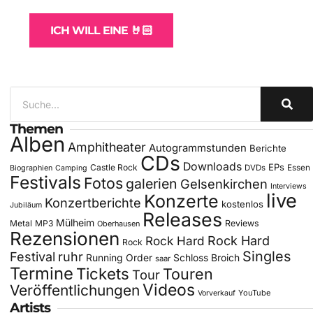
ICH WILL EINE 🤘🏻
Themen
Alben
Amphitheater
Autogrammstunden
Berichte
CDs
Downloads
EPs
Castle Rock
DVDs
Essen
Biographien
Camping
Festivals
Fotos
galerien
Gelsenkirchen
Interviews
live
Konzerte
Konzertberichte
kostenlos
Jubiläum
Releases
Mülheim
Metal
MP3
Reviews
Oberhausen
Rezensionen
Rock Hard
Rock Hard
Rock
Singles
Festival
ruhr
Running Order
Schloss Broich
saar
Termine
Tickets
Touren
Tour
Videos
Veröffentlichungen
YouTube
Vorverkauf
Artists