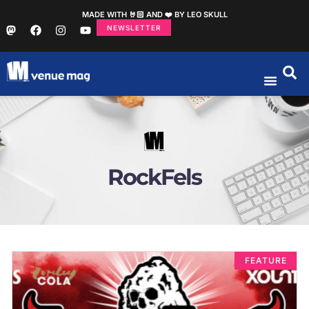
MADE WITH 🤘🏻 AND ❤️ BY LEO SKULL
NEWSLETTER
RockFels
FEATURE