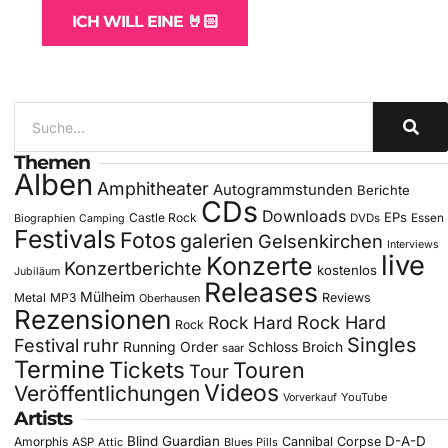
ICH WILL EINE 🤘🏻
Themen
Alben
Amphitheater
Autogrammstunden
Berichte
CDs
Downloads
EPs
Castle Rock
DVDs
Essen
Biographien
Camping
Festivals
Fotos
galerien
Gelsenkirchen
Interviews
live
Konzerte
Konzertberichte
kostenlos
Jubiläum
Releases
Mülheim
Metal
MP3
Reviews
Oberhausen
Rezensionen
Rock Hard
Rock Hard
Rock
Singles
Festival
ruhr
Running Order
Schloss Broich
saar
Termine
Tickets
Touren
Tour
Videos
Veröffentlichungen
YouTube
Vorverkauf
Artists
Blind Guardian
D-A-D
Amorphis
Cannibal Corpse
ASP
Attic
Blues Pills