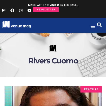
MADE WITH 🤘🏻 AND ❤️ BY LEO SKULL
NEWSLETTER
Rivers Cuomo
FEATURE