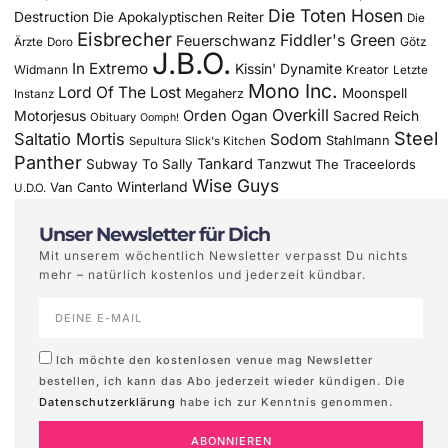
Die Toten Hosen
Destruction
Die Apokalyptischen Reiter
Die
Eisbrecher
Fiddler's Green
Feuerschwanz
Götz
Ärzte
Doro
J.B.O.
In Extremo
Kissin' Dynamite
Widmann
Kreator
Letzte
Mono Inc.
Lord Of The Lost
Moonspell
Megaherz
Instanz
Overkill
Motorjesus
Orden Ogan
Sacred Reich
Obituary
Oomph!
Steel
Saltatio Mortis
Sodom
Stahlmann
Sepultura
Slick's Kitchen
Panther
Tankard
Subway To Sally
Tanzwut
The Traceelords
Wise Guys
Winterland
Van Canto
U.D.O.
Unser Newsletter für Dich
Mit unserem wöchentlich Newsletter verpasst Du nichts
mehr – natürlich kostenlos und jederzeit kündbar.
Ich möchte den kostenlosen venue mag Newsletter
bestellen, ich kann das Abo jederzeit wieder kündigen. Die
Datenschutzerklärung
habe ich zur Kenntnis genommen.
ABONNIEREN