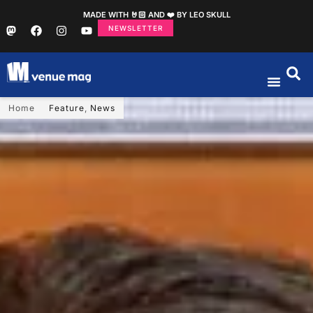
MADE WITH 🤘🏻 AND ❤️ BY LEO SKULL
NEWSLETTER
Home
Feature
,
News