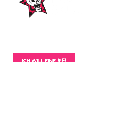
WordPress-Websites
und -Hosting
für Bands
ICH WILL EINE 🤘🏻
Themen
Alben
Amphitheater
Autogrammstunden
Berichte
CDs
Downloads
EPs
Castle Rock
DVDs
Biographien
Camping
Festivals
Fotos
galerien
Gelsenkirchen
Essen
Konzerte
Konzertberichte
kostenlos