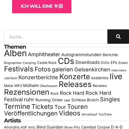
ICH WILL EINE 🤘🏻
Themen
Alben
Amphitheater
Autogrammstunden
Berichte
CDs
Downloads
EPs
Castle Rock
DVDs
Essen
Biographien
Camping
Festivals
Fotos
galerien
Gelsenkirchen
Interviews
live
Konzerte
Konzertberichte
kostenlos
Jubiläum
Releases
Mülheim
Metal
MP3
Reviews
Oberhausen
Rezensionen
Rock Hard
Rock Hard
Rock
Singles
Festival
ruhr
Running Order
Schloss Broich
saar
Termine
Tickets
Touren
Tour
Videos
Veröffentlichungen
YouTube
Vorverkauf
Artists
Blind Guardian
D-A-D
Amorphis
Cannibal Corpse
ASP
Attic
Blues Pills