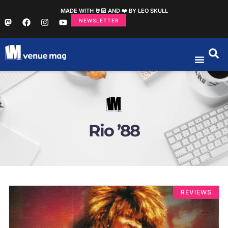
MADE WITH 🤘🏻 AND ❤️ BY LEO SKULL
NEWSLETTER
Rio ’88
REVIEWS