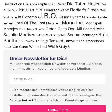
Die Toten Hosen
Destruction
Die Apokalyptischen Reiter
Die
Eisbrecher
Fiddler's Green
Feuerschwanz
Götz
Ärzte
Doro
J.B.O.
In Extremo
Kissin' Dynamite
Widmann
Kreator
Letzte
Mono Inc.
Lord Of The Lost
Moonspell
Megaherz
Instanz
Overkill
Motorjesus
Orden Ogan
Sacred Reich
Obituary
Oomph!
Steel
Saltatio Mortis
Sodom
Stahlmann
Sepultura
Slick's Kitchen
Panther
Tankard
Subway To Sally
Tanzwut
The Traceelords
Wise Guys
Winterland
Van Canto
U.D.O.
Unser Newsletter für Dich
Mit unserem wöchentlich Newsletter verpasst Du nichts
mehr – natürlich kostenlos und jederzeit kündbar.
Ich möchte den kostenlosen venue mag Newsletter
bestellen, ich kann das Abo jederzeit wieder kündigen. Die
Datenschutzerklärung
habe ich zur Kenntnis genommen.
ABONNIEREN