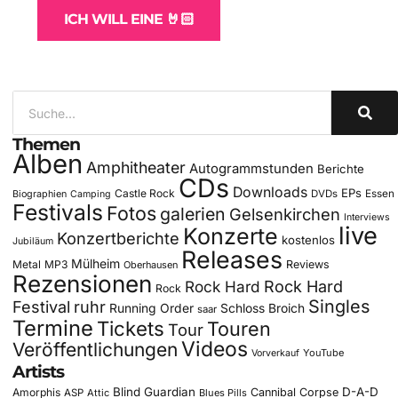
ICH WILL EINE 🤘🏻
Themen
Alben
Amphitheater
Autogrammstunden
Berichte
CDs
Downloads
EPs
Castle Rock
DVDs
Essen
Biographien
Camping
Festivals
Fotos
galerien
Gelsenkirchen
Interviews
live
Konzerte
Konzertberichte
kostenlos
Jubiläum
Releases
Mülheim
Metal
MP3
Reviews
Oberhausen
Rezensionen
Rock Hard
Rock Hard
Rock
Singles
Festival
ruhr
Running Order
Schloss Broich
saar
Termine
Tickets
Touren
Tour
Videos
Veröffentlichungen
YouTube
Vorverkauf
Artists
Blind Guardian
D-A-D
Amorphis
Cannibal Corpse
ASP
Attic
Blues Pills