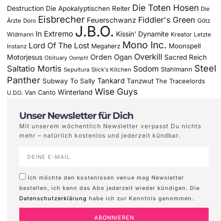
Die Toten Hosen
Destruction
Die Apokalyptischen Reiter
Die
Eisbrecher
Fiddler's Green
Feuerschwanz
Götz
Ärzte
Doro
J.B.O.
In Extremo
Kissin' Dynamite
Widmann
Kreator
Letzte
Mono Inc.
Lord Of The Lost
Moonspell
Megaherz
Instanz
Overkill
Motorjesus
Orden Ogan
Sacred Reich
Obituary
Oomph!
Steel
Saltatio Mortis
Sodom
Stahlmann
Sepultura
Slick's Kitchen
Panther
Tankard
Subway To Sally
Tanzwut
The Traceelords
Wise Guys
Winterland
Van Canto
U.D.O.
Unser Newsletter für Dich
Mit unserem wöchentlich Newsletter verpasst Du nichts
mehr – natürlich kostenlos und jederzeit kündbar.
Ich möchte den kostenlosen venue mag Newsletter
bestellen, ich kann das Abo jederzeit wieder kündigen. Die
Datenschutzerklärung
habe ich zur Kenntnis genommen.
ABONNIEREN