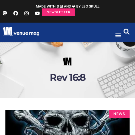
MADE WITH 🤘🏻 AND ❤️ BY LEO SKULL
NEWSLETTER
Rev 16:8
NEWS