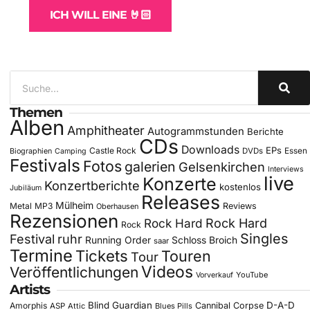
ICH WILL EINE 🤘🏻
Themen
Alben
Amphitheater
Autogrammstunden
Berichte
CDs
Downloads
EPs
Castle Rock
DVDs
Essen
Biographien
Camping
Festivals
Fotos
galerien
Gelsenkirchen
Interviews
live
Konzerte
Konzertberichte
kostenlos
Jubiläum
Releases
Mülheim
Metal
MP3
Reviews
Oberhausen
Rezensionen
Rock Hard
Rock Hard
Rock
Singles
Festival
ruhr
Running Order
Schloss Broich
saar
Termine
Tickets
Touren
Tour
Videos
Veröffentlichungen
YouTube
Vorverkauf
Artists
Blind Guardian
D-A-D
Amorphis
Cannibal Corpse
ASP
Attic
Blues Pills