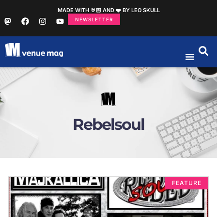
MADE WITH 🤘🏻 AND ❤️ BY LEO SKULL
NEWSLETTER
Rebelsoul
FEATURE