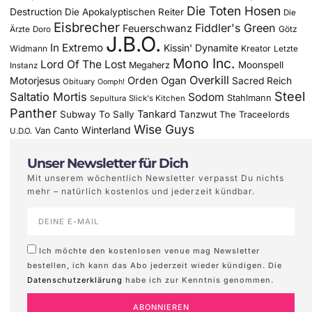
Die Toten Hosen
Destruction
Die Apokalyptischen Reiter
Die
Eisbrecher
Fiddler's Green
Feuerschwanz
Götz
Ärzte
Doro
J.B.O.
In Extremo
Kissin' Dynamite
Widmann
Kreator
Letzte
Mono Inc.
Lord Of The Lost
Moonspell
Megaherz
Instanz
Overkill
Motorjesus
Orden Ogan
Sacred Reich
Obituary
Oomph!
Steel
Saltatio Mortis
Sodom
Stahlmann
Sepultura
Slick's Kitchen
Panther
Tankard
Subway To Sally
Tanzwut
The Traceelords
Wise Guys
Winterland
Van Canto
U.D.O.
Unser Newsletter für Dich
Mit unserem wöchentlich Newsletter verpasst Du nichts
mehr – natürlich kostenlos und jederzeit kündbar.
Ich möchte den kostenlosen venue mag Newsletter
bestellen, ich kann das Abo jederzeit wieder kündigen. Die
Datenschutzerklärung
habe ich zur Kenntnis genommen.
ABONNIEREN