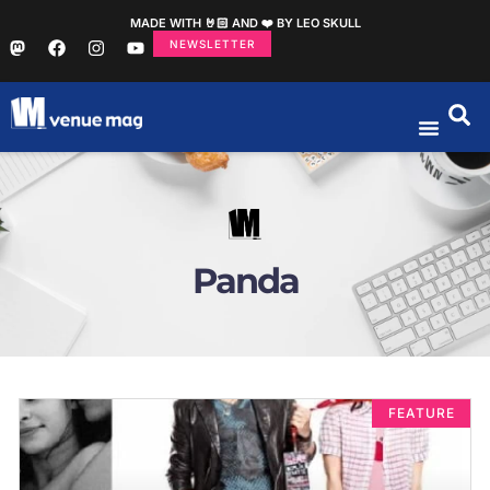
MADE WITH 🤘🏻 AND ❤️ BY LEO SKULL
NEWSLETTER
Panda
FEATURE