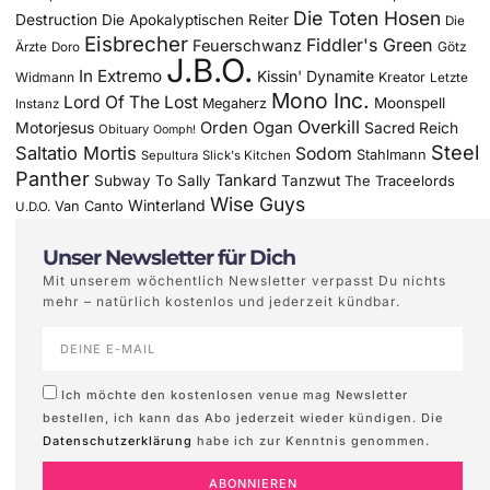
Die Toten Hosen
Destruction
Die Apokalyptischen Reiter
Die
Eisbrecher
Fiddler's Green
Feuerschwanz
Götz
Ärzte
Doro
J.B.O.
In Extremo
Kissin' Dynamite
Widmann
Kreator
Letzte
Mono Inc.
Lord Of The Lost
Moonspell
Megaherz
Instanz
Overkill
Motorjesus
Orden Ogan
Sacred Reich
Obituary
Oomph!
Steel
Saltatio Mortis
Sodom
Stahlmann
Sepultura
Slick's Kitchen
Panther
Tankard
Subway To Sally
Tanzwut
The Traceelords
Wise Guys
Winterland
Van Canto
U.D.O.
Unser Newsletter für Dich
Mit unserem wöchentlich Newsletter verpasst Du nichts
mehr – natürlich kostenlos und jederzeit kündbar.
Ich möchte den kostenlosen venue mag Newsletter
bestellen, ich kann das Abo jederzeit wieder kündigen. Die
Datenschutzerklärung
habe ich zur Kenntnis genommen.
ABONNIEREN