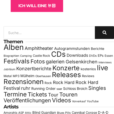
ICH WILL EINE 🤘🏻
Themen
Alben
Amphitheater
Autogrammstunden
Berichte
CDs
Downloads
EPs
Castle Rock
DVDs
Essen
Biographien
Camping
Festivals
Fotos
galerien
Gelsenkirchen
Interviews
live
Konzerte
Konzertberichte
kostenlos
Jubiläum
Releases
Mülheim
Metal
MP3
Reviews
Oberhausen
Rezensionen
Rock Hard
Rock Hard
Rock
Singles
Festival
ruhr
Running Order
Schloss Broich
saar
Termine
Tickets
Touren
Tour
Videos
Veröffentlichungen
YouTube
Vorverkauf
Artists
Blind Guardian
D-A-D
Amorphis
Cannibal Corpse
ASP
Attic
Blues Pills