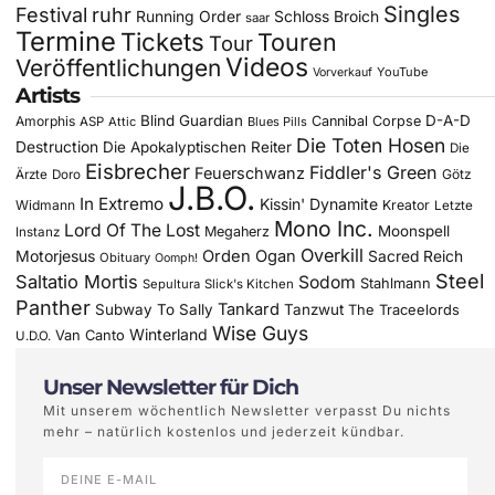
Singles
Festival
ruhr
Running Order
Schloss Broich
saar
Termine
Tickets
Touren
Tour
Videos
Veröffentlichungen
YouTube
Vorverkauf
Artists
Blind Guardian
D-A-D
Amorphis
Cannibal Corpse
ASP
Attic
Blues Pills
Die Toten Hosen
Destruction
Die Apokalyptischen Reiter
Die
Eisbrecher
Fiddler's Green
Feuerschwanz
Götz
Ärzte
Doro
J.B.O.
In Extremo
Kissin' Dynamite
Widmann
Kreator
Letzte
Mono Inc.
Lord Of The Lost
Moonspell
Megaherz
Instanz
Overkill
Motorjesus
Orden Ogan
Sacred Reich
Obituary
Oomph!
Steel
Saltatio Mortis
Sodom
Stahlmann
Sepultura
Slick's Kitchen
Panther
Tankard
Subway To Sally
Tanzwut
The Traceelords
Wise Guys
Winterland
Van Canto
U.D.O.
Unser Newsletter für Dich
Mit unserem wöchentlich Newsletter verpasst Du nichts
mehr – natürlich kostenlos und jederzeit kündbar.