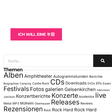
WordPress-Websites
und -Hosting
für Bands
ICH WILL EINE 🤘🏻
Themen
Alben
Amphitheater
Autogrammstunden
Berichte
CDs
Downloads
EPs
Castle Rock
DVDs
Essen
Biographien
Camping
Festivals
Fotos
galerien
Gelsenkirchen
Interviews
live
Konzerte
Konzertberichte
kostenlos
Jubiläum
Releases
Mülheim
Metal
MP3
Reviews
Oberhausen
Rezensionen
Rock Hard
Rock Hard
Rock