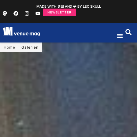
MADE WITH 🤘🏻 AND ❤️ BY LEO SKULL
NEWSLETTER
Home
Galerien