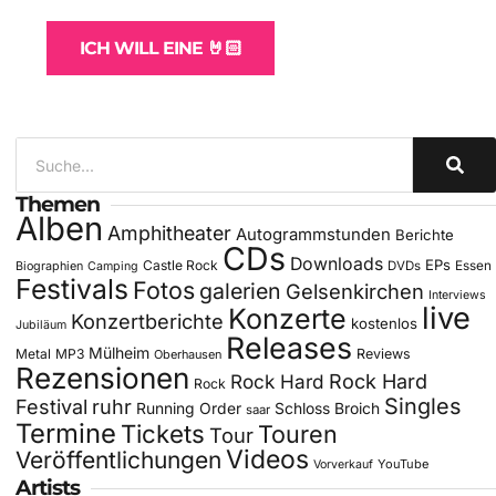
ICH WILL EINE 🤘🏻
Themen
Alben
Amphitheater
Autogrammstunden
Berichte
CDs
Downloads
EPs
Castle Rock
DVDs
Essen
Biographien
Camping
Festivals
Fotos
galerien
Gelsenkirchen
Interviews
live
Konzerte
Konzertberichte
kostenlos
Jubiläum
Releases
Mülheim
Metal
MP3
Reviews
Oberhausen
Rezensionen
Rock Hard
Rock Hard
Rock
Singles
Festival
ruhr
Running Order
Schloss Broich
saar
Termine
Tickets
Touren
Tour
Videos
Veröffentlichungen
YouTube
Vorverkauf
Artists