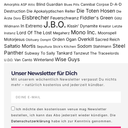
Blind Guardian
D-A-D
Amorphis
Cannibal Corpse
ASP
Attic
Blues Pills
Die Toten Hosen
Destruction
Die Apokalyptischen Reiter
Die
Eisbrecher
Fiddler's Green
Feuerschwanz
Götz
Ärzte
Doro
J.B.O.
In Extremo
Kissin' Dynamite
Widmann
Kreator
Letzte
Mono Inc.
Lord Of The Lost
Moonspell
Megaherz
Instanz
Overkill
Motorjesus
Orden Ogan
Sacred Reich
Obituary
Oomph!
Steel
Saltatio Mortis
Sodom
Stahlmann
Sepultura
Slick's Kitchen
Panther
Tankard
Subway To Sally
Tanzwut
The Traceelords
Wise Guys
Winterland
Van Canto
U.D.O.
Unser Newsletter für Dich
Mit unserem wöchentlich Newsletter verpasst Du nichts
mehr – natürlich kostenlos und jederzeit kündbar.
Ich möchte den kostenlosen venue mag Newsletter
bestellen, ich kann das Abo jederzeit wieder kündigen. Die
Datenschutzerklärung
habe ich zur Kenntnis genommen.