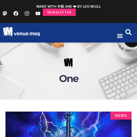
MADE WITH 🤘🏻 AND ❤️ BY LEO SKULL
NEWSLETTER
One
NEWS