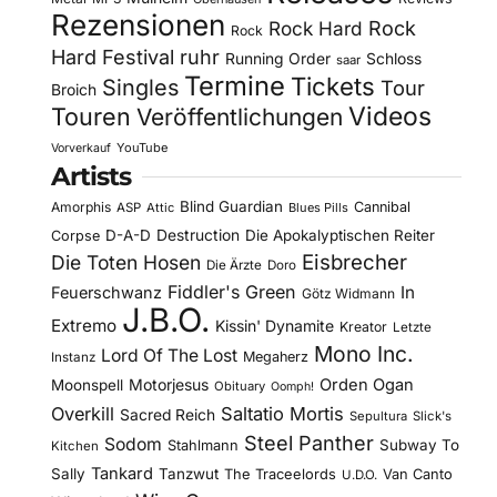
Rezensionen
Rock Hard
Rock
Rock
Hard Festival
ruhr
Running Order
Schloss
saar
Termine
Tickets
Singles
Tour
Broich
Videos
Touren
Veröffentlichungen
YouTube
Vorverkauf
Artists
Blind Guardian
Amorphis
Cannibal
ASP
Attic
Blues Pills
D-A-D
Destruction
Die Apokalyptischen Reiter
Corpse
Eisbrecher
Die Toten Hosen
Die Ärzte
Doro
Fiddler's Green
In
Feuerschwanz
Götz Widmann
J.B.O.
Extremo
Kissin' Dynamite
Kreator
Letzte
Mono Inc.
Lord Of The Lost
Megaherz
Instanz
Motorjesus
Orden Ogan
Moonspell
Obituary
Oomph!
Overkill
Saltatio Mortis
Sacred Reich
Sepultura
Slick's
Steel Panther
Sodom
Subway To
Stahlmann
Kitchen
Tankard
Sally
Tanzwut
The Traceelords
Van Canto
U.D.O.