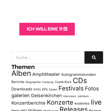
und -Hosting
für Bands
ICH WILL EINE 🤘🏻
Themen
Alben
Amphitheater
Autogrammstunden
CDs
Berichte
Castle Rock
Biographien
Camping
Festivals
Fotos
Downloads
EPs
DVDs
Essen
galerien
Gelsenkirchen
Interviews
Jubiläum
live
Konzerte
Konzertberichte
kostenlos
Releases
Mülheim
Metal
MP3
Reviews
Oberhausen