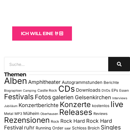
WordPress-Websites
und -Hosting
für Bands
ICH WILL EINE 🤘🏻
Themen
Alben
Amphitheater
Autogrammstunden
Berichte
CDs
Downloads
EPs
Castle Rock
DVDs
Essen
Biographien
Camping
Festivals
Fotos
galerien
Gelsenkirchen
Interviews
live
Konzerte
Konzertberichte
kostenlos
Jubiläum
Releases
Mülheim
Metal
MP3
Reviews
Oberhausen
Rezensionen
Rock Hard
Rock Hard
Rock
Singles
Festival
ruhr
Running Order
Schloss Broich
saar