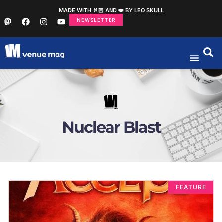
MADE WITH 🤘🏻 AND ❤️ BY LEO SKULL
NEWSLETTER
Nuclear Blast
FEATURE