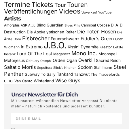
Termine
Tickets
Touren
Tour
Videos
Veröffentlichungen
YouTube
Vorverkauf
Artists
Blind Guardian
D-A-D
Amorphis
Cannibal Corpse
ASP
Attic
Blues Pills
Die Toten Hosen
Destruction
Die Apokalyptischen Reiter
Die
Eisbrecher
Fiddler's Green
Feuerschwanz
Götz
Ärzte
Doro
J.B.O.
In Extremo
Kissin' Dynamite
Widmann
Kreator
Letzte
Mono Inc.
Lord Of The Lost
Moonspell
Megaherz
Instanz
Overkill
Motorjesus
Orden Ogan
Sacred Reich
Obituary
Oomph!
Steel
Saltatio Mortis
Sodom
Stahlmann
Sepultura
Slick's Kitchen
Panther
Tankard
Subway To Sally
Tanzwut
The Traceelords
Wise Guys
Winterland
Van Canto
U.D.O.
Unser Newsletter für Dich
Mit unserem wöchentlich Newsletter verpasst Du nichts
mehr – natürlich kostenlos und jederzeit kündbar.