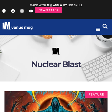
MADE WITH 🤘🏻 AND ❤️ BY LEO SKULL
NEWSLETTER
Nuclear Blast
FEATURE