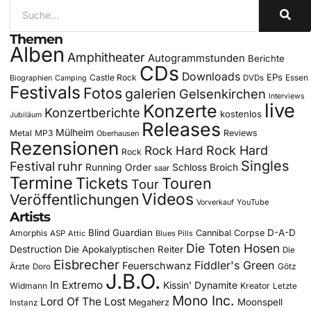
Themen
Alben
Amphitheater
Autogrammstunden
Berichte
CDs
Downloads
EPs
Castle Rock
DVDs
Essen
Biographien
Camping
Festivals
Fotos
galerien
Gelsenkirchen
Interviews
live
Konzerte
Konzertberichte
kostenlos
Jubiläum
Releases
Mülheim
Metal
MP3
Reviews
Oberhausen
Rezensionen
Rock Hard
Rock Hard
Rock
Singles
Festival
ruhr
Running Order
Schloss Broich
saar
Termine
Tickets
Touren
Tour
Videos
Veröffentlichungen
YouTube
Vorverkauf
Artists
Blind Guardian
D-A-D
Amorphis
Cannibal Corpse
ASP
Attic
Blues Pills
Die Toten Hosen
Destruction
Die Apokalyptischen Reiter
Die
Eisbrecher
Fiddler's Green
Feuerschwanz
Götz
Ärzte
Doro
J.B.O.
In Extremo
Kissin' Dynamite
Widmann
Kreator
Letzte
Mono Inc.
Lord Of The Lost
Moonspell
Megaherz
Instanz