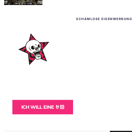
SCHAMLOSE EIGENWERBUNG
WordPress-Websites
und -Hosting
für Bands
ICH WILL EINE 🤘🏻