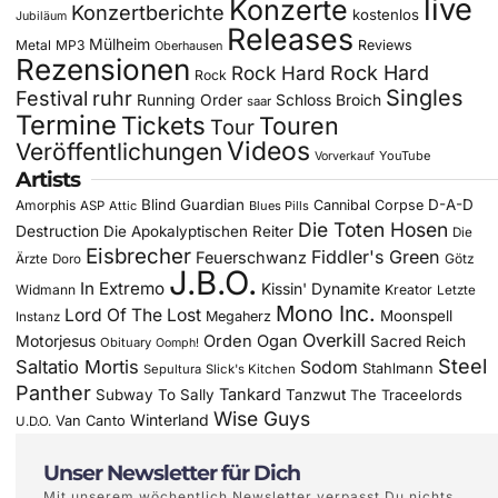
live
Konzerte
Konzertberichte
kostenlos
Jubiläum
Releases
Mülheim
Metal
MP3
Reviews
Oberhausen
Rezensionen
Rock Hard
Rock Hard
Rock
Singles
Festival
ruhr
Running Order
Schloss Broich
saar
Termine
Tickets
Touren
Tour
Videos
Veröffentlichungen
YouTube
Vorverkauf
Artists
Blind Guardian
D-A-D
Amorphis
Cannibal Corpse
ASP
Attic
Blues Pills
Die Toten Hosen
Destruction
Die Apokalyptischen Reiter
Die
Eisbrecher
Fiddler's Green
Feuerschwanz
Götz
Ärzte
Doro
J.B.O.
In Extremo
Kissin' Dynamite
Widmann
Kreator
Letzte
Mono Inc.
Lord Of The Lost
Moonspell
Megaherz
Instanz
Overkill
Motorjesus
Orden Ogan
Sacred Reich
Obituary
Oomph!
Steel
Saltatio Mortis
Sodom
Stahlmann
Sepultura
Slick's Kitchen
Panther
Tankard
Subway To Sally
Tanzwut
The Traceelords
Wise Guys
Winterland
Van Canto
U.D.O.
Unser Newsletter für Dich
Mit unserem wöchentlich Newsletter verpasst Du nichts