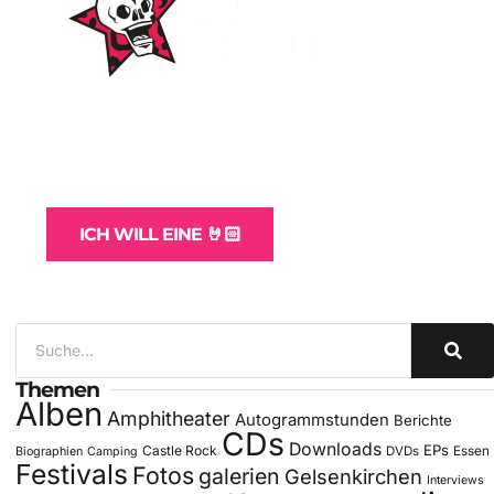
WordPress-Websites
und -Hosting
für Bands
ICH WILL EINE 🤘🏻
Themen
Alben
Amphitheater
Autogrammstunden
Berichte
CDs
Downloads
EPs
Castle Rock
DVDs
Essen
Biographien
Camping
Festivals
Fotos
galerien
Gelsenkirchen
Interviews