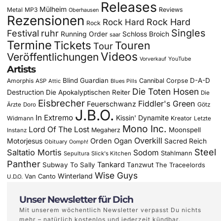
Releases
Mülheim
Metal
MP3
Reviews
Oberhausen
Rezensionen
Rock Hard
Rock Hard
Rock
Singles
Festival
ruhr
Running Order
Schloss Broich
saar
Termine
Tickets
Touren
Tour
Videos
Veröffentlichungen
YouTube
Vorverkauf
Artists
Blind Guardian
D-A-D
Amorphis
Cannibal Corpse
ASP
Attic
Blues Pills
Die Toten Hosen
Destruction
Die Apokalyptischen Reiter
Die
Eisbrecher
Fiddler's Green
Feuerschwanz
Götz
Ärzte
Doro
J.B.O.
In Extremo
Kissin' Dynamite
Widmann
Kreator
Letzte
Mono Inc.
Lord Of The Lost
Moonspell
Megaherz
Instanz
Overkill
Motorjesus
Orden Ogan
Sacred Reich
Obituary
Oomph!
Steel
Saltatio Mortis
Sodom
Stahlmann
Sepultura
Slick's Kitchen
Panther
Tankard
Subway To Sally
Tanzwut
The Traceelords
Wise Guys
Winterland
Van Canto
U.D.O.
Unser Newsletter für Dich
Mit unserem wöchentlich Newsletter verpasst Du nichts
mehr – natürlich kostenlos und jederzeit kündbar.