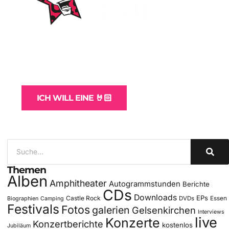
WordPress-Websites
und -Hosting
für Bands
ICH WILL EINE 🤘🏻
Themen
Alben
Amphitheater
Autogrammstunden
Berichte
CDs
Downloads
EPs
Castle Rock
DVDs
Essen
Biographien
Camping
Festivals
Fotos
galerien
Gelsenkirchen
Interviews
live
Konzerte
Konzertberichte
kostenlos
Jubiläum