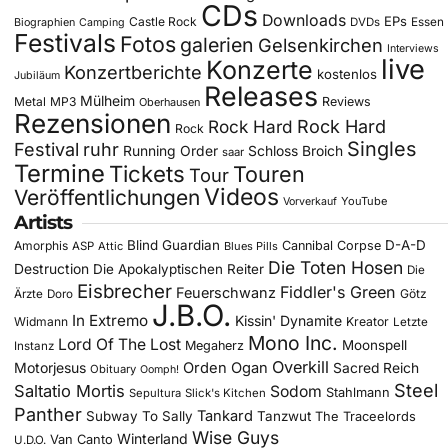
CDs
Downloads
EPs
Castle Rock
DVDs
Essen
Biographien
Camping
Festivals
Fotos
galerien
Gelsenkirchen
Interviews
live
Konzerte
Konzertberichte
kostenlos
Jubiläum
Releases
Mülheim
Metal
MP3
Reviews
Oberhausen
Rezensionen
Rock Hard
Rock Hard
Rock
Singles
Festival
ruhr
Running Order
Schloss Broich
saar
Termine
Tickets
Touren
Tour
Videos
Veröffentlichungen
YouTube
Vorverkauf
Artists
Blind Guardian
D-A-D
Amorphis
Cannibal Corpse
ASP
Attic
Blues Pills
Die Toten Hosen
Destruction
Die Apokalyptischen Reiter
Die
Eisbrecher
Fiddler's Green
Feuerschwanz
Götz
Ärzte
Doro
J.B.O.
In Extremo
Kissin' Dynamite
Widmann
Kreator
Letzte
Mono Inc.
Lord Of The Lost
Moonspell
Megaherz
Instanz
Overkill
Motorjesus
Orden Ogan
Sacred Reich
Obituary
Oomph!
Steel
Saltatio Mortis
Sodom
Stahlmann
Sepultura
Slick's Kitchen
Panther
Tankard
Subway To Sally
Tanzwut
The Traceelords
Wise Guys
Winterland
Van Canto
U.D.O.