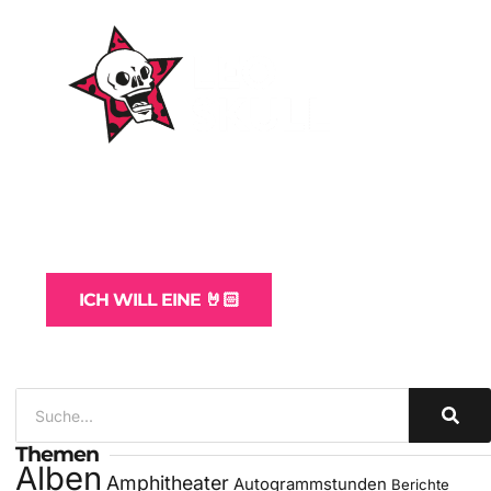
WordPress-Websites
und -Hosting
für Bands
ICH WILL EINE 🤘🏻
Themen
Alben
Amphitheater
Autogrammstunden
Berichte