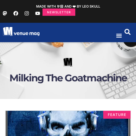
MADE WITH 🤘🏻 AND ❤️ BY LEO SKULL
NEWSLETTER
Milking The Goatmachine
FEATURE