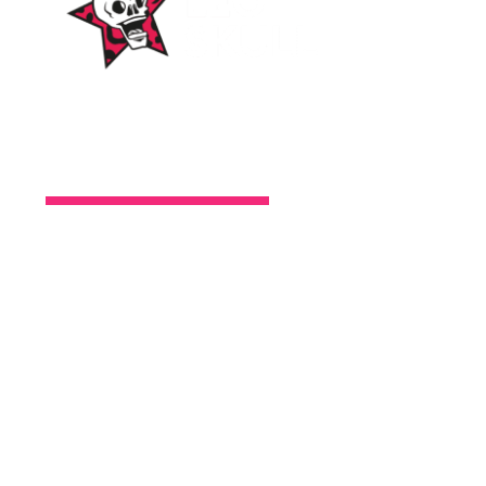
WordPress-Websites
und -Hosting
für Bands
ICH WILL EINE 🤘🏻
Alben
Amphitheater
Autogrammstunden
Berichte
CDs
Downloads
EPs
Castle Rock
DVDs
Biographien
Camping
Festivals
Fotos
galerien
Gelsenkirchen
Essen