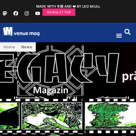
MADE WITH 🤘🏻 AND ❤️ BY LEO SKULL
NEWSLETTER
Home
News