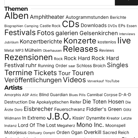
Themen
Alben
Amphitheater
Autogrammstunden
Berichte
CDs
Downloads
EPs
Castle Rock
DVDs
Essen
Biographien
Camping
Festivals
Fotos
galerien
Gelsenkirchen
Interviews
live
Konzerte
Konzertberichte
kostenlos
Jubiläum
Releases
Mülheim
Metal
MP3
Reviews
Oberhausen
Rezensionen
Rock Hard
Rock Hard
Rock
Singles
Festival
ruhr
Running Order
Schloss Broich
saar
Termine
Tickets
Touren
Tour
Videos
Veröffentlichungen
YouTube
Vorverkauf
Artists
Blind Guardian
D-A-D
Amorphis
Cannibal Corpse
ASP
Attic
Blues Pills
Die Toten Hosen
Destruction
Die Apokalyptischen Reiter
Die
Eisbrecher
Fiddler's Green
Feuerschwanz
Götz
Ärzte
Doro
J.B.O.
In Extremo
Kissin' Dynamite
Widmann
Kreator
Letzte
Mono Inc.
Lord Of The Lost
Moonspell
Megaherz
Instanz
Overkill
Motorjesus
Orden Ogan
Sacred Reich
Obituary
Oomph!