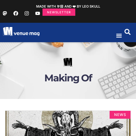
MADE WITH 🤘🏻 AND ❤️ BY LEO SKULL
NEWSLETTER
Making Of
NEWS