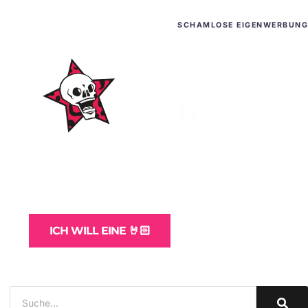
SCHAMLOSE EIGENWERBUNG
WordPress-Websites
und -Hosting
für Bands
ICH WILL EINE 🤘🏻