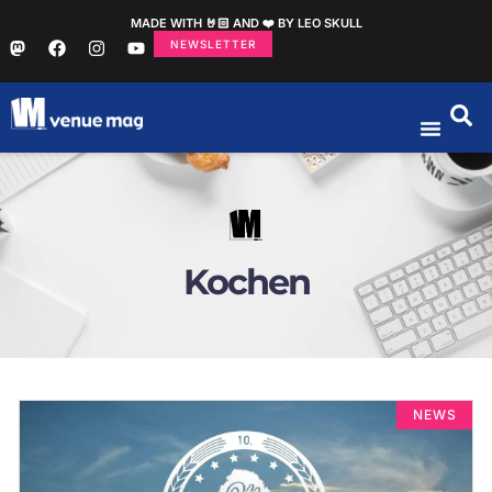
MADE WITH 🤘🏻 AND ❤️ BY LEO SKULL
NEWSLETTER
Kochen
NEWS