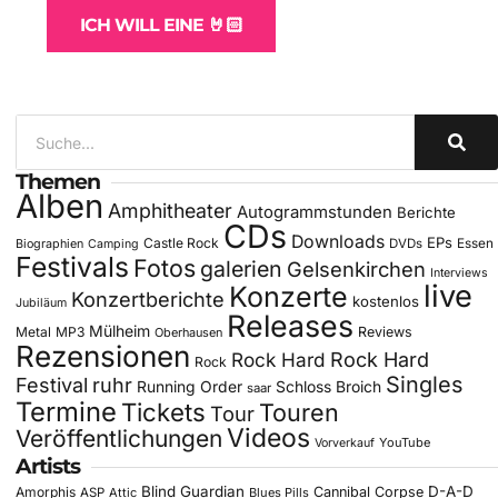
ICH WILL EINE 🤘🏻
Themen
Alben
Amphitheater
Autogrammstunden
Berichte
CDs
Downloads
EPs
Castle Rock
DVDs
Essen
Biographien
Camping
Festivals
Fotos
galerien
Gelsenkirchen
Interviews
live
Konzerte
Konzertberichte
kostenlos
Jubiläum
Releases
Mülheim
Metal
MP3
Reviews
Oberhausen
Rezensionen
Rock Hard
Rock Hard
Rock
Singles
Festival
ruhr
Running Order
Schloss Broich
saar
Termine
Tickets
Touren
Tour
Videos
Veröffentlichungen
YouTube
Vorverkauf
Artists
Blind Guardian
D-A-D
Amorphis
Cannibal Corpse
ASP
Attic
Blues Pills