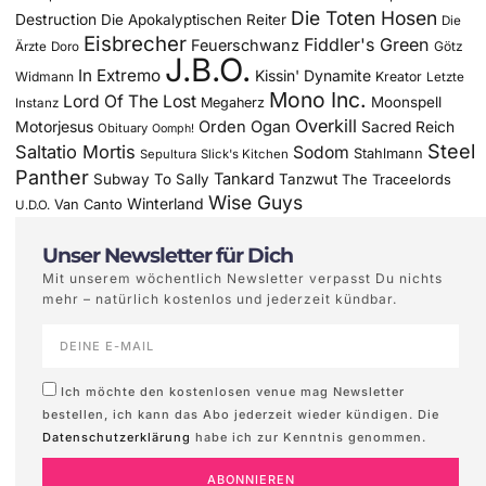
Die Toten Hosen
Destruction
Die Apokalyptischen Reiter
Die
Eisbrecher
Fiddler's Green
Feuerschwanz
Götz
Ärzte
Doro
J.B.O.
In Extremo
Kissin' Dynamite
Widmann
Kreator
Letzte
Mono Inc.
Lord Of The Lost
Moonspell
Megaherz
Instanz
Overkill
Motorjesus
Orden Ogan
Sacred Reich
Obituary
Oomph!
Steel
Saltatio Mortis
Sodom
Stahlmann
Sepultura
Slick's Kitchen
Panther
Tankard
Subway To Sally
Tanzwut
The Traceelords
Wise Guys
Winterland
Van Canto
U.D.O.
Unser Newsletter für Dich
Mit unserem wöchentlich Newsletter verpasst Du nichts
mehr – natürlich kostenlos und jederzeit kündbar.
Ich möchte den kostenlosen venue mag Newsletter
bestellen, ich kann das Abo jederzeit wieder kündigen. Die
Datenschutzerklärung
habe ich zur Kenntnis genommen.
ABONNIEREN