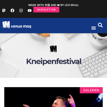
MADE WITH 🤘🏻 AND ❤️ BY LEO SKULL
NEWSLETTER
Kneipenfestival
GALERIEN