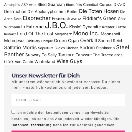
Blind Guardian
D-A-D
Amorphis
Cannibal Corpse
ASP
Attic
Blues Pills
Die Toten Hosen
Destruction
Die Apokalyptischen Reiter
Die
Eisbrecher
Fiddler's Green
Feuerschwanz
Götz
Ärzte
Doro
J.B.O.
In Extremo
Kissin' Dynamite
Widmann
Kreator
Letzte
Mono Inc.
Lord Of The Lost
Moonspell
Megaherz
Instanz
Overkill
Motorjesus
Orden Ogan
Sacred Reich
Obituary
Oomph!
Steel
Saltatio Mortis
Sodom
Stahlmann
Sepultura
Slick's Kitchen
Panther
Tankard
Subway To Sally
Tanzwut
The Traceelords
Wise Guys
Winterland
Van Canto
U.D.O.
Unser Newsletter für Dich
Mit unserem wöchentlich Newsletter verpasst Du nichts
mehr – natürlich kostenlos und jederzeit kündbar.
Ich möchte den kostenlosen venue mag Newsletter
bestellen, ich kann das Abo jederzeit wieder kündigen. Die
Datenschutzerklärung
habe ich zur Kenntnis genommen.