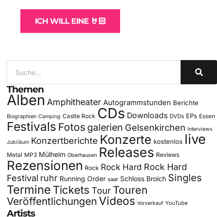
ICH WILL EINE 🤘🏻
Themen
Alben
Amphitheater
Autogrammstunden
Berichte
CDs
Downloads
EPs
Castle Rock
DVDs
Essen
Biographien
Camping
Festivals
Fotos
galerien
Gelsenkirchen
Interviews
live
Konzerte
Konzertberichte
kostenlos
Jubiläum
Releases
Mülheim
Metal
MP3
Reviews
Oberhausen
Rezensionen
Rock Hard
Rock Hard
Rock
Singles
Festival
ruhr
Running Order
Schloss Broich
saar
Termine
Tickets
Touren
Tour
Videos
Veröffentlichungen
YouTube
Vorverkauf
Artists