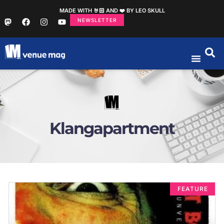
MADE WITH 🤘🏻 AND ❤️ BY LEO SKULL
NEWSLETTER
Klangapartment
FEATURE