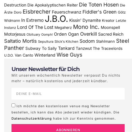
Die Toten Hosen
Destruction
Die Apokalyptischen Reiter
Die
Eisbrecher
Fiddler's Green
Feuerschwanz
Götz
Ärzte
Doro
J.B.O.
In Extremo
Kissin' Dynamite
Widmann
Kreator
Letzte
Mono Inc.
Lord Of The Lost
Moonspell
Megaherz
Instanz
Overkill
Motorjesus
Orden Ogan
Sacred Reich
Obituary
Oomph!
Steel
Saltatio Mortis
Sodom
Stahlmann
Sepultura
Slick's Kitchen
Panther
Tankard
Subway To Sally
Tanzwut
The Traceelords
Wise Guys
Winterland
Van Canto
U.D.O.
Unser Newsletter für Dich
Mit unserem wöchentlich Newsletter verpasst Du nichts
mehr – natürlich kostenlos und jederzeit kündbar.
Ich möchte den kostenlosen venue mag Newsletter
bestellen, ich kann das Abo jederzeit wieder kündigen. Die
Datenschutzerklärung
habe ich zur Kenntnis genommen.
ABONNIEREN