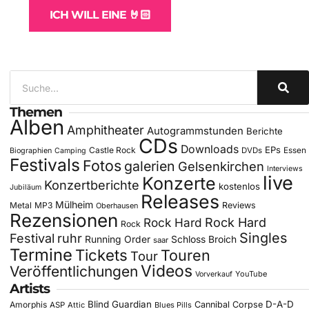
ICH WILL EINE 🤘🏻
Themen
Alben
Amphitheater
Autogrammstunden
Berichte
CDs
Downloads
EPs
Castle Rock
DVDs
Essen
Biographien
Camping
Festivals
Fotos
galerien
Gelsenkirchen
Interviews
live
Konzerte
Konzertberichte
kostenlos
Jubiläum
Releases
Mülheim
Metal
MP3
Reviews
Oberhausen
Rezensionen
Rock Hard
Rock Hard
Rock
Singles
Festival
ruhr
Running Order
Schloss Broich
saar
Termine
Tickets
Touren
Tour
Videos
Veröffentlichungen
YouTube
Vorverkauf
Artists
Blind Guardian
D-A-D
Amorphis
Cannibal Corpse
ASP
Attic
Blues Pills