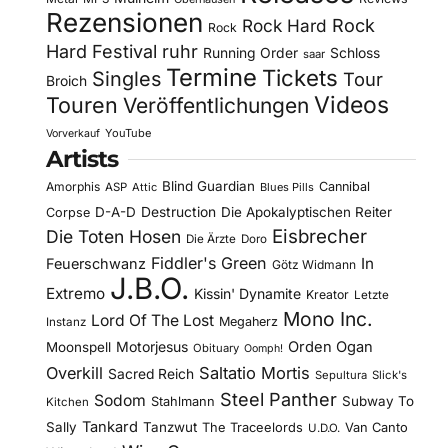
Rezensionen
Rock Hard
Rock
Rock
Hard Festival
ruhr
Running Order
Schloss
saar
Termine
Tickets
Singles
Tour
Broich
Videos
Touren
Veröffentlichungen
YouTube
Vorverkauf
Artists
Blind Guardian
Amorphis
Cannibal
ASP
Attic
Blues Pills
D-A-D
Destruction
Die Apokalyptischen Reiter
Corpse
Eisbrecher
Die Toten Hosen
Die Ärzte
Doro
Fiddler's Green
In
Feuerschwanz
Götz Widmann
J.B.O.
Extremo
Kissin' Dynamite
Kreator
Letzte
Mono Inc.
Lord Of The Lost
Megaherz
Instanz
Motorjesus
Orden Ogan
Moonspell
Obituary
Oomph!
Overkill
Saltatio Mortis
Sacred Reich
Sepultura
Slick's
Steel Panther
Sodom
Subway To
Stahlmann
Kitchen
Tankard
Sally
Tanzwut
The Traceelords
Van Canto
U.D.O.