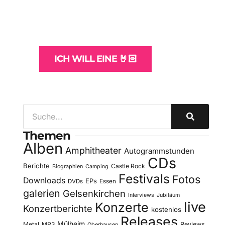
und -Hosting
für Bands
ICH WILL EINE 🤘🏻
Themen
Alben
Amphitheater
Autogrammstunden
CDs
Berichte
Castle Rock
Biographien
Camping
Festivals
Fotos
Downloads
EPs
DVDs
Essen
galerien
Gelsenkirchen
Interviews
Jubiläum
live
Konzerte
Konzertberichte
kostenlos
Releases
Mülheim
Metal
MP3
Reviews
Oberhausen