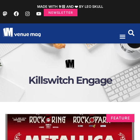
MADE WITH 🤘🏻 AND ❤️ BY LEO SKULL
NEWSLETTER
Killswitch Engage
FEATURE