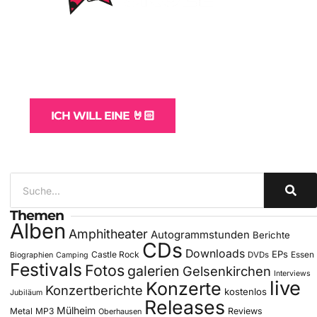
WordPress-Websites
und -Hosting
für Bands
ICH WILL EINE 🤘🏻
Themen
Alben
Amphitheater
Autogrammstunden
Berichte
CDs
Downloads
EPs
Castle Rock
DVDs
Essen
Biographien
Camping
Festivals
Fotos
galerien
Gelsenkirchen
Interviews
live
Konzerte
Konzertberichte
kostenlos
Jubiläum
Releases
Mülheim
Metal
MP3
Reviews
Oberhausen