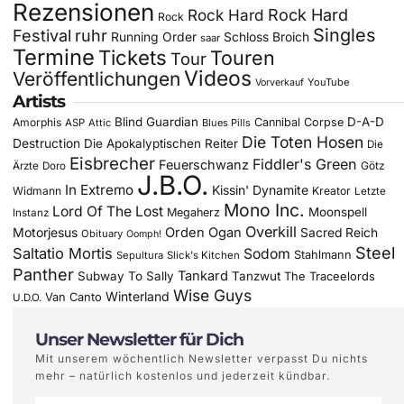
Rezensionen
Rock Hard
Rock Hard
Rock
Singles
Festival
ruhr
Running Order
Schloss Broich
saar
Termine
Tickets
Touren
Tour
Videos
Veröffentlichungen
YouTube
Vorverkauf
Artists
Blind Guardian
D-A-D
Amorphis
Cannibal Corpse
ASP
Attic
Blues Pills
Die Toten Hosen
Destruction
Die Apokalyptischen Reiter
Die
Eisbrecher
Fiddler's Green
Feuerschwanz
Götz
Ärzte
Doro
J.B.O.
In Extremo
Kissin' Dynamite
Widmann
Kreator
Letzte
Mono Inc.
Lord Of The Lost
Moonspell
Megaherz
Instanz
Overkill
Motorjesus
Orden Ogan
Sacred Reich
Obituary
Oomph!
Steel
Saltatio Mortis
Sodom
Stahlmann
Sepultura
Slick's Kitchen
Panther
Tankard
Subway To Sally
Tanzwut
The Traceelords
Wise Guys
Winterland
Van Canto
U.D.O.
Unser Newsletter für Dich
Mit unserem wöchentlich Newsletter verpasst Du nichts
mehr – natürlich kostenlos und jederzeit kündbar.