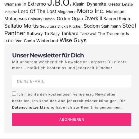
J.B.O.
In Extremo
Kissin' Dynamite
Widmann
Kreator
Letzte
Mono Inc.
Lord Of The Lost
Moonspell
Megaherz
Instanz
Overkill
Motorjesus
Orden Ogan
Sacred Reich
Obituary
Oomph!
Steel
Saltatio Mortis
Sodom
Stahlmann
Sepultura
Slick's Kitchen
Panther
Tankard
Subway To Sally
Tanzwut
The Traceelords
Wise Guys
Winterland
Van Canto
U.D.O.
Unser Newsletter für Dich
Mit unserem wöchentlich Newsletter verpasst Du nichts
mehr – natürlich kostenlos und jederzeit kündbar.
Ich möchte den kostenlosen venue mag Newsletter
bestellen, ich kann das Abo jederzeit wieder kündigen. Die
Datenschutzerklärung
habe ich zur Kenntnis genommen.
ABONNIEREN