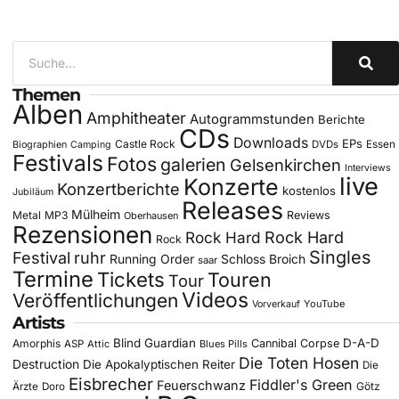
Themen
Alben
Amphitheater
Autogrammstunden
Berichte
CDs
Downloads
EPs
Castle Rock
DVDs
Essen
Biographien
Camping
Festivals
Fotos
galerien
Gelsenkirchen
Interviews
live
Konzerte
Konzertberichte
kostenlos
Jubiläum
Releases
Mülheim
Metal
MP3
Reviews
Oberhausen
Rezensionen
Rock Hard
Rock Hard
Rock
Singles
Festival
ruhr
Running Order
Schloss Broich
saar
Termine
Tickets
Touren
Tour
Videos
Veröffentlichungen
YouTube
Vorverkauf
Artists
Blind Guardian
D-A-D
Amorphis
Cannibal Corpse
ASP
Attic
Blues Pills
Die Toten Hosen
Destruction
Die Apokalyptischen Reiter
Die
Eisbrecher
Fiddler's Green
Feuerschwanz
Götz
Ärzte
Doro