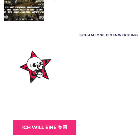
SCHAMLOSE EIGENWERBUNG
WordPress-Websites
und -Hosting
für Bands
ICH WILL EINE 🤘🏻