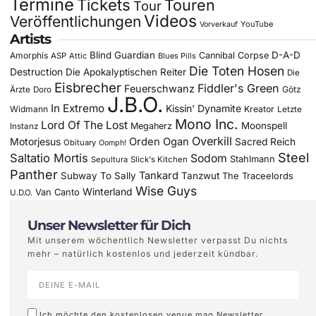
Termine
Tickets
Touren
Tour
Videos
Veröffentlichungen
YouTube
Vorverkauf
Artists
Blind Guardian
D-A-D
Amorphis
Cannibal Corpse
ASP
Attic
Blues Pills
Die Toten Hosen
Destruction
Die Apokalyptischen Reiter
Die
Eisbrecher
Fiddler's Green
Feuerschwanz
Götz
Ärzte
Doro
J.B.O.
In Extremo
Kissin' Dynamite
Widmann
Kreator
Letzte
Mono Inc.
Lord Of The Lost
Moonspell
Megaherz
Instanz
Overkill
Motorjesus
Orden Ogan
Sacred Reich
Obituary
Oomph!
Steel
Saltatio Mortis
Sodom
Stahlmann
Sepultura
Slick's Kitchen
Panther
Tankard
Subway To Sally
Tanzwut
The Traceelords
Wise Guys
Winterland
Van Canto
U.D.O.
Unser Newsletter für Dich
Mit unserem wöchentlich Newsletter verpasst Du nichts
mehr – natürlich kostenlos und jederzeit kündbar.
Ich möchte den kostenlosen venue mag Newsletter