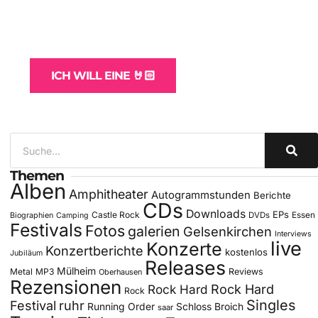
WordPress-Websites
und -Hosting
für Bands
ICH WILL EINE 🤘🏻
Themen
Alben
Amphitheater
Autogrammstunden
Berichte
CDs
Downloads
EPs
Castle Rock
DVDs
Essen
Biographien
Camping
Festivals
Fotos
galerien
Gelsenkirchen
Interviews
live
Konzerte
Konzertberichte
kostenlos
Jubiläum
Releases
Mülheim
Metal
MP3
Reviews
Oberhausen
Rezensionen
Rock Hard
Rock Hard
Rock
Singles
Festival
ruhr
Running Order
Schloss Broich
saar