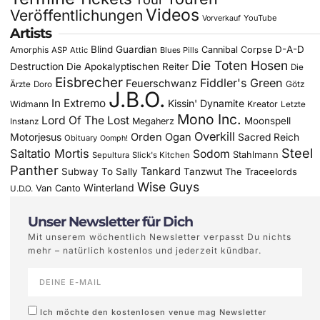
Videos
Veröffentlichungen
YouTube
Vorverkauf
Artists
Blind Guardian
D-A-D
Amorphis
Cannibal Corpse
ASP
Attic
Blues Pills
Die Toten Hosen
Destruction
Die Apokalyptischen Reiter
Die
Eisbrecher
Fiddler's Green
Feuerschwanz
Götz
Ärzte
Doro
J.B.O.
In Extremo
Kissin' Dynamite
Widmann
Kreator
Letzte
Mono Inc.
Lord Of The Lost
Moonspell
Megaherz
Instanz
Overkill
Motorjesus
Orden Ogan
Sacred Reich
Obituary
Oomph!
Steel
Saltatio Mortis
Sodom
Stahlmann
Sepultura
Slick's Kitchen
Panther
Tankard
Subway To Sally
Tanzwut
The Traceelords
Wise Guys
Winterland
Van Canto
U.D.O.
Unser Newsletter für Dich
Mit unserem wöchentlich Newsletter verpasst Du nichts
mehr – natürlich kostenlos und jederzeit kündbar.
Ich möchte den kostenlosen venue mag Newsletter