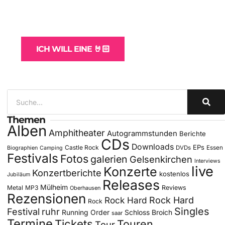
und -Hosting
für Bands
ICH WILL EINE 🤘🏻
Themen
Alben
Amphitheater
Autogrammstunden
Berichte
CDs
Downloads
EPs
Castle Rock
DVDs
Essen
Biographien
Camping
Festivals
Fotos
galerien
Gelsenkirchen
Interviews
live
Konzerte
Konzertberichte
kostenlos
Jubiläum
Releases
Mülheim
Metal
MP3
Reviews
Oberhausen
Rezensionen
Rock Hard
Rock Hard
Rock
Singles
Festival
ruhr
Running Order
Schloss Broich
saar
Termine
Tickets
Touren
Tour